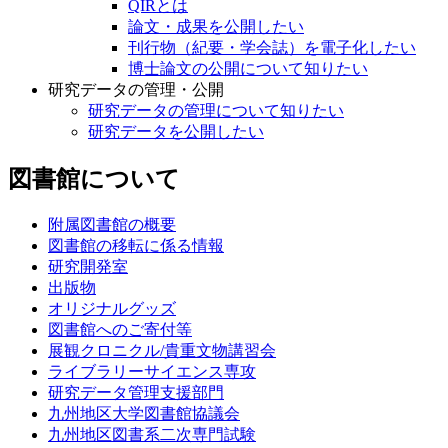
QIRとは
論文・成果を公開したい
刊行物（紀要・学会誌）を電子化したい
博士論文の公開について知りたい
研究データの管理・公開
研究データの管理について知りたい
研究データを公開したい
図書館について
附属図書館の概要
図書館の移転に係る情報
研究開発室
出版物
オリジナルグッズ
図書館へのご寄付等
展観クロニクル/貴重文物講習会
ライブラリーサイエンス専攻
研究データ管理支援部門
九州地区大学図書館協議会
九州地区図書系二次専門試験