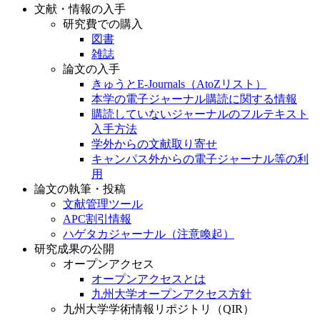
文献・情報の入手
研究費での購入
図書
雑誌
論文の入手
きゅうとE-Journals（AtoZリスト）
本学の電子ジャーナル購読に関する情報
購読していないジャーナルのフルテキスト
入手方法
学外からの文献取り寄せ
キャンパス外からの電子ジャーナル等の利
用
論文の執筆・投稿
文献管理ツール
APC割引情報
ハゲタカジャーナル（注意喚起）
研究成果の公開
オープンアクセス
オープンアクセスとは
九州大学オープンアクセス方針
九州大学学術情報リポジトリ（QIR）