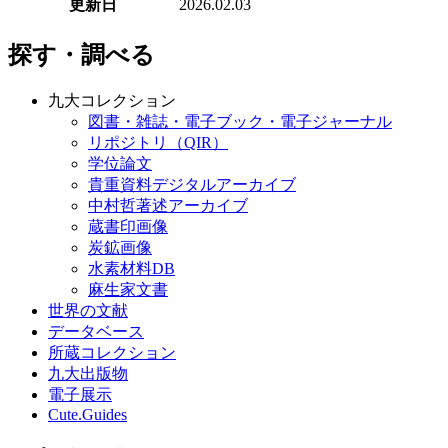
更新日
2026.02.03
探す・調べる
九大コレクション
図書・雑誌・電子ブック・電子ジャーナル
リポジトリ（QIR）
学位論文
貴重資料デジタルアーカイブ
中村哲著述アーカイブ
蔵書印画像
炭鉱画像
水素材料DB
麻生家文書
世界の文献
データベース
所蔵コレクション
九大出版物
電子展示
Cute.Guides