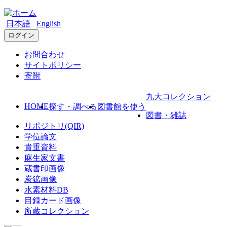
日本語
English
ログイン
お問合わせ
サイトポリシー
寄附
九大コレクション
HOME
探す・調べる
図書館を使う
図書・雑誌
リポジトリ(QIR)
学位論文
貴重資料
麻生家文書
蔵書印画像
炭鉱画像
水素材料DB
目録カード画像
所蔵コレクション