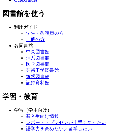
Cute.Guides
図書館を使う
利用ガイド
学生・教職員の方
一般の方
各図書館
中央図書館
理系図書館
医学図書館
芸術工学図書館
筑紫図書館
記録資料館
学習・教育
学習（学生向け）
新入生向け情報
レポート・プレゼンが上手くなりたい
語学力を高めたい／留学したい