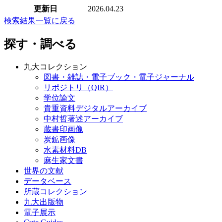
更新日
2026.04.23
検索結果一覧に戻る
探す・調べる
九大コレクション
図書・雑誌・電子ブック・電子ジャーナル
リポジトリ（QIR）
学位論文
貴重資料デジタルアーカイブ
中村哲著述アーカイブ
蔵書印画像
炭鉱画像
水素材料DB
麻生家文書
世界の文献
データベース
所蔵コレクション
九大出版物
電子展示