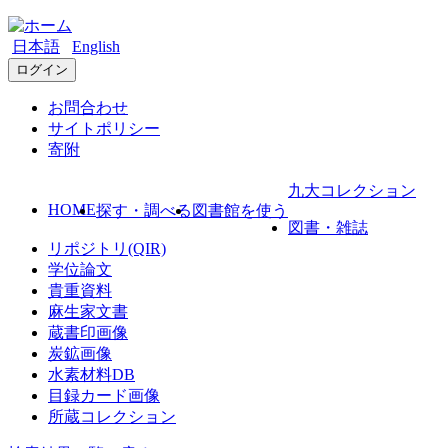
日本語
English
ログイン
お問合わせ
サイトポリシー
寄附
九大コレクション
HOME
探す・調べる
図書館を使う
図書・雑誌
リポジトリ(QIR)
学位論文
貴重資料
麻生家文書
蔵書印画像
炭鉱画像
水素材料DB
目録カード画像
所蔵コレクション