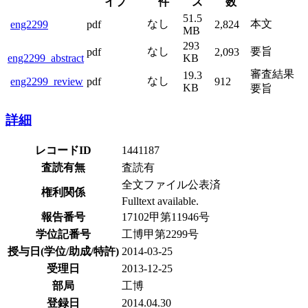
イプ
条件
ズ
数
51.5
なし
本文
eng2299
pdf
2,824
MB
293
なし
要旨
pdf
2,093
eng2299_abstract
KB
審査結果
19.3
なし
pdf
912
eng2299_review
KB
要旨
詳細
レコードID
1441187
査読有無
査読有
全文ファイル公表済
権利関係
Fulltext available.
報告番号
17102甲第11946号
学位記番号
工博甲第2299号
授与日(学位/助成/特許)
2014-03-25
受理日
2013-12-25
部局
工博
登録日
2014.04.30