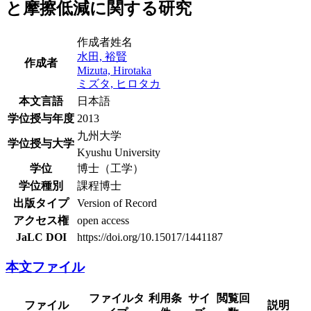
と摩擦低減に関する研究
作成者姓名
水田, 裕賢
作成者
Mizuta, Hirotaka
ミズタ, ヒロタカ
本文言語
日本語
学位授与年度
2013
九州大学
学位授与大学
Kyushu University
学位
博士（工学）
学位種別
課程博士
出版タイプ
Version of Record
アクセス権
open access
JaLC DOI
https://doi.org/10.15017/1441187
本文ファイル
ファイルタ
利用
サイ
閲覧回
ファイル
説明