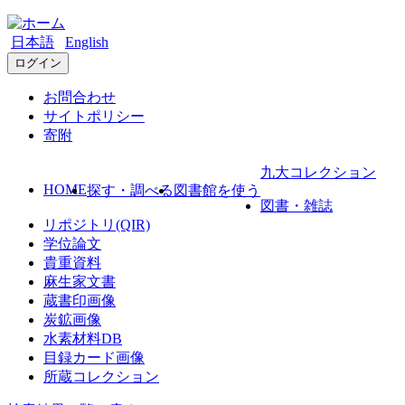
日本語
English
ログイン
お問合わせ
サイトポリシー
寄附
九大コレクション
HOME
探す・調べる
図書館を使う
図書・雑誌
リポジトリ(QIR)
学位論文
貴重資料
麻生家文書
蔵書印画像
炭鉱画像
水素材料DB
目録カード画像
所蔵コレクション