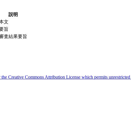
説明
本文
要旨
審査結果要旨
der the Creative Commons Attribution License which permits unrestricted