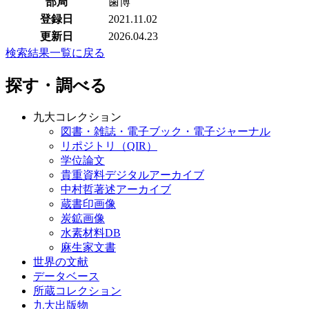
部局
歯博
登録日
2021.11.02
更新日
2026.04.23
検索結果一覧に戻る
探す・調べる
九大コレクション
図書・雑誌・電子ブック・電子ジャーナル
リポジトリ（QIR）
学位論文
貴重資料デジタルアーカイブ
中村哲著述アーカイブ
蔵書印画像
炭鉱画像
水素材料DB
麻生家文書
世界の文献
データベース
所蔵コレクション
九大出版物