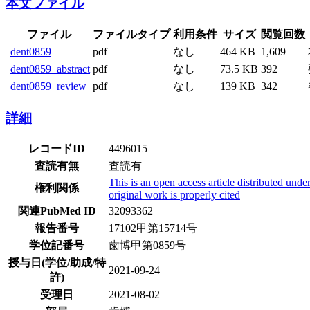
本文ファイル
ファイル
ファイルタイプ
利用条件
サイズ
閲覧回数
dent0859
pdf
なし
464 KB
1,609
dent0859_abstract
pdf
なし
73.5 KB
392
dent0859_review
pdf
なし
139 KB
342
詳細
レコードID
4496015
査読有無
査読有
This is an open access article distributed un
権利関係
original work is properly cited
関連PubMed ID
32093362
報告番号
17102甲第15714号
学位記番号
歯博甲第0859号
授与日(学位/助成/特
2021-09-24
許)
受理日
2021-08-02