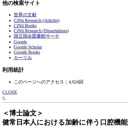
他の検索サイト
世界の文献
CiNii Research (Articles)
CiNii Books
CiNii Research (Dissertations)
国立国会図書館サーチ
Google
Google Scholar
Google Books
カーリル
利用統計
このページへのアクセス：4,924回
CLOSE
»
＜博士論文＞
健常日本人における加齢に伴う口腔機能