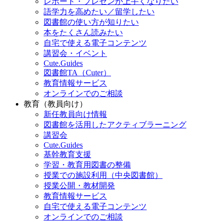
レポート・プレゼンが上手くなりたい
語学力を高めたい／留学したい
図書館の使い方が知りたい
本をたくさん読みたい
自宅で使える電子コンテンツ
講習会・イベント
Cute.Guides
図書館TA（Cuter）
教育情報サービス
オンラインでのご相談
教育（教員向け）
新任教員向け情報
図書館を活用したアクティブラーニング
講習会
Cute.Guides
基幹教育支援
学習・教育用図書の整備
授業での施設利用（中央図書館）
授業公開・教材開発
教育情報サービス
自宅で使える電子コンテンツ
オンラインでのご相談