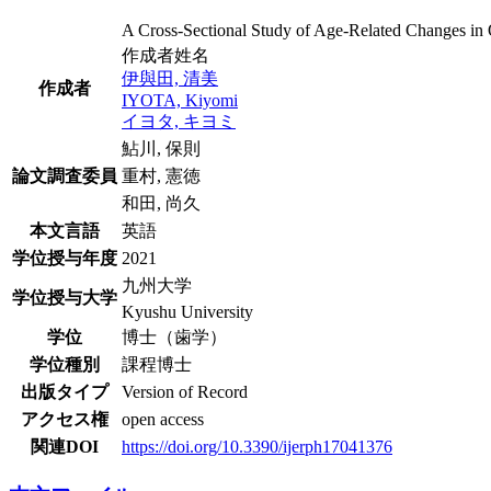
A Cross-Sectional Study of Age-Related Changes in O
作成者姓名
伊與田, 清美
作成者
IYOTA, Kiyomi
イヨタ, キヨミ
鮎川, 保則
論文調査委員
重村, 憲徳
和田, 尚久
本文言語
英語
学位授与年度
2021
九州大学
学位授与大学
Kyushu University
学位
博士（歯学）
学位種別
課程博士
出版タイプ
Version of Record
アクセス権
open access
関連DOI
https://doi.org/10.3390/ijerph17041376