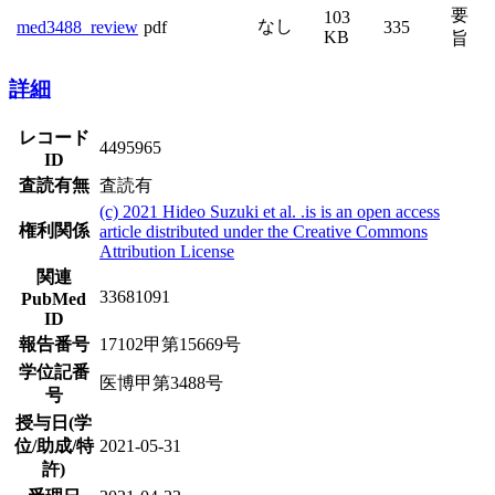
要
103
なし
pdf
335
med3488_review
KB
旨
詳細
レコード
4495965
ID
査読有無
査読有
(c) 2021 Hideo Suzuki et al. .is is an open access
権利関係
article distributed under the Creative Commons
Attribution License
関連
33681091
PubMed
ID
報告番号
17102甲第15669号
学位記番
医博甲第3488号
号
授与日(学
位/助成/特
2021-05-31
許)