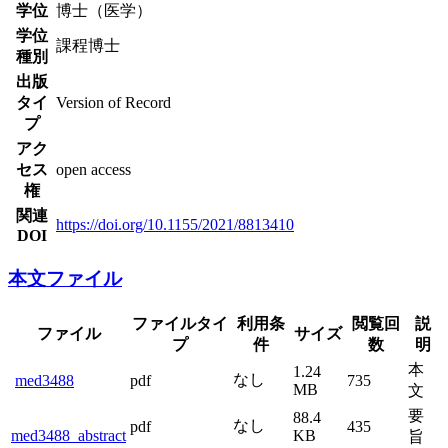
学位
博士（医学）
学位
課程博士
種別
出版
タイ
Version of Record
プ
アク
セス
open access
権
関連
https://doi.org/10.1155/2021/8813410
DOI
本文ファイル
ファイルタ
利用条
閲覧回
説
ファイル
サイズ
イプ
件
数
明
本
1.24
なし
med3488
pdf
735
MB
文
要
88.4
なし
pdf
435
med3488_abstract
KB
旨