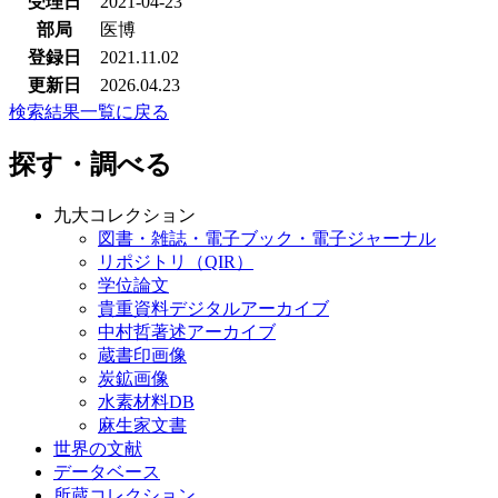
受理日
2021-04-23
部局
医博
登録日
2021.11.02
更新日
2026.04.23
検索結果一覧に戻る
探す・調べる
九大コレクション
図書・雑誌・電子ブック・電子ジャーナル
リポジトリ（QIR）
学位論文
貴重資料デジタルアーカイブ
中村哲著述アーカイブ
蔵書印画像
炭鉱画像
水素材料DB
麻生家文書
世界の文献
データベース
所蔵コレクション