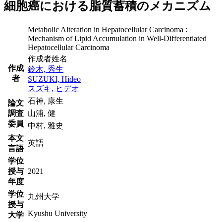
細胞癌における脂質蓄積のメカニズム
Metabolic Alteration in Hepatocellular Carcinoma :
Mechanism of Lipid Accumulation in Well-Differentiated
Hepatocellular Carcinoma
作成者姓名
作成
鈴木, 秀生
者
SUZUKI, Hideo
スズキ, ヒデオ
石神, 康生
論文
調査
山浦, 健
委員
中村, 雅史
本文
英語
言語
学位
授与
2021
年度
学位
九州大学
授与
Kyushu University
大学