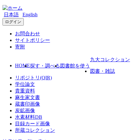
日本語
English
ログイン
お問合わせ
サイトポリシー
寄附
九大コレクション
HOME
探す・調べる
図書館を使う
図書・雑誌
リポジトリ(QIR)
学位論文
貴重資料
麻生家文書
蔵書印画像
炭鉱画像
水素材料DB
目録カード画像
所蔵コレクション