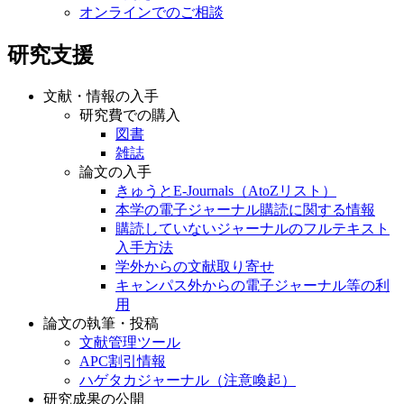
オンラインでのご相談
研究支援
文献・情報の入手
研究費での購入
図書
雑誌
論文の入手
きゅうとE-Journals（AtoZリスト）
本学の電子ジャーナル購読に関する情報
購読していないジャーナルのフルテキスト
入手方法
学外からの文献取り寄せ
キャンパス外からの電子ジャーナル等の利
用
論文の執筆・投稿
文献管理ツール
APC割引情報
ハゲタカジャーナル（注意喚起）
研究成果の公開