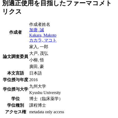
別適正使用を目指したファーマコメト
リクス
作成者姓名
加唐, 誠
作成者
Kakara, Makoto
カカラ, マコト
家入, 一郎
大戸, 茂弘
論文調査委員
小柳, 悟
廣田, 豪
本文言語
日本語
学位授与年度
2016
九州大学
学位授与大学
Kyushu University
学位
博士（臨床薬学）
学位種別
課程博士
アクセス権
metadata only access