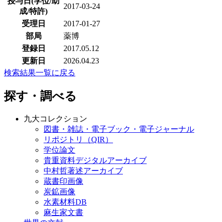
授与日(学位/助
2017-03-24
成/特許)
受理日
2017-01-27
部局
薬博
登録日
2017.05.12
更新日
2026.04.23
検索結果一覧に戻る
探す・調べる
九大コレクション
図書・雑誌・電子ブック・電子ジャーナル
リポジトリ（QIR）
学位論文
貴重資料デジタルアーカイブ
中村哲著述アーカイブ
蔵書印画像
炭鉱画像
水素材料DB
麻生家文書