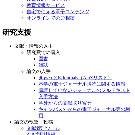
教育情報サービス
自宅で使える電子コンテンツ
オンラインでのご相談
研究支援
文献・情報の入手
研究費での購入
図書
雑誌
論文の入手
きゅうとE-Journals（AtoZリスト）
本学の電子ジャーナル購読に関する情報
購読していないジャーナルのフルテキスト
入手方法
学外からの文献取り寄せ
キャンパス外からの電子ジャーナル等の利
用
論文の執筆・投稿
文献管理ツール
APC割引情報