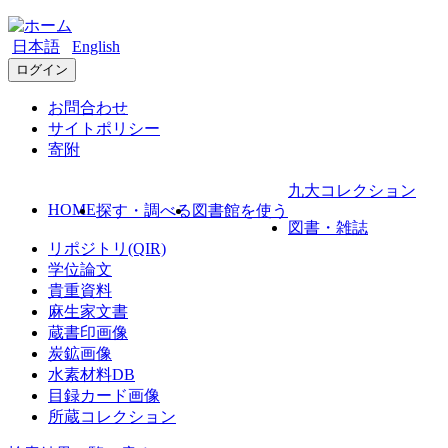
日本語
English
ログイン
お問合わせ
サイトポリシー
寄附
九大コレクション
HOME
探す・調べる
図書館を使う
図書・雑誌
リポジトリ(QIR)
学位論文
貴重資料
麻生家文書
蔵書印画像
炭鉱画像
水素材料DB
目録カード画像
所蔵コレクション