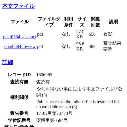
本文ファイル
ファイルタ
利用
サイ
閲覧
ファイル
説明
イプ
条件
ズ
回数
273
なし
要旨
pdf
656
phar0584_abstract
KB
審査結果
95.6
なし
phar0584_review
pdf
488
KB
要旨
詳細
レコードID
1806965
査読有無
査読有
やむを得ない事由により本文ファイル非公
開 (3)
権利関係
Public access to the fulltext file is restricted for
unavoidable reason (3)
報告番号
17102甲第13473号
学位記番号
薬博甲第0584号