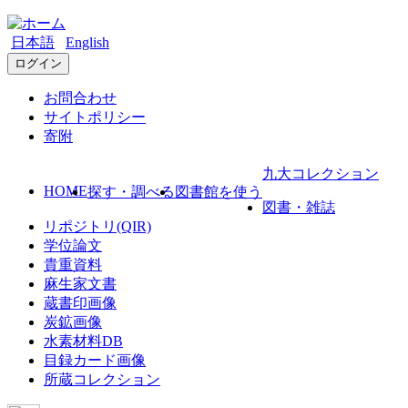
日本語
English
ログイン
お問合わせ
サイトポリシー
寄附
九大コレクション
HOME
探す・調べる
図書館を使う
図書・雑誌
リポジトリ(QIR)
学位論文
貴重資料
麻生家文書
蔵書印画像
炭鉱画像
水素材料DB
目録カード画像
所蔵コレクション