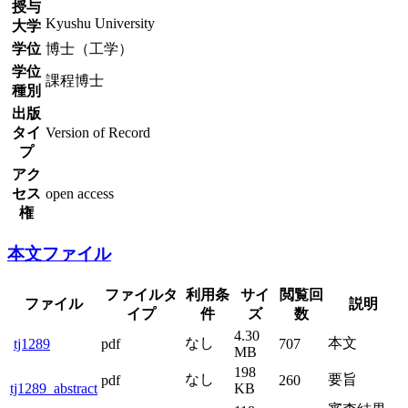
授与
Kyushu University
大学
学位
博士（工学）
学位
課程博士
種別
出版
タイ
Version of Record
プ
アク
セス
open access
権
本文ファイル
ファイルタ
利用条
サイ
閲覧回
ファイル
説明
イプ
件
ズ
数
4.30
なし
本文
tj1289
pdf
707
MB
198
なし
要旨
pdf
260
tj1289_abstract
KB