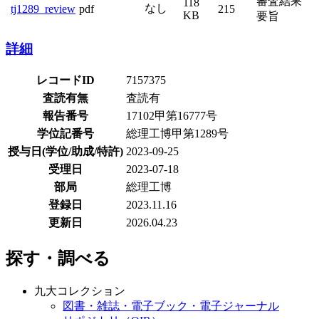
審査結果
118
なし
tj1289_review
pdf
215
KB
要旨
詳細
レコードID
7157375
査読有無
査読有
報告番号
17102甲第16777号
学位記番号
総理工博甲第1289号
授与日(学位/助成/特許)
2023-09-25
受理日
2023-07-18
部局
総理工博
登録日
2023.11.16
更新日
2026.04.23
探す・調べる
九大コレクション
図書・雑誌・電子ブック・電子ジャーナル