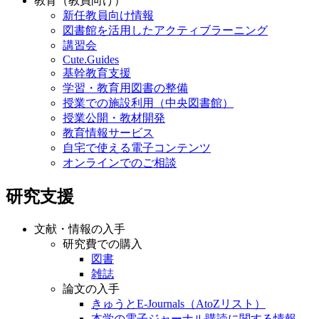
教育（教員向け）
新任教員向け情報
図書館を活用したアクティブラーニング
講習会
Cute.Guides
基幹教育支援
学習・教育用図書の整備
授業での施設利用（中央図書館）
授業公開・教材開発
教育情報サービス
自宅で使える電子コンテンツ
オンラインでのご相談
研究支援
文献・情報の入手
研究費での購入
図書
雑誌
論文の入手
きゅうとE-Journals（AtoZリスト）
本学の電子ジャーナル購読に関する情報