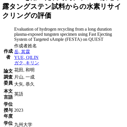
露タングステン試料からの水素リサイ
クリングの評価
Evaluation of hydrogen recycling from a long duration
plasma-exposed tungsten specimen using Fast Ejecting
System of Targeted sAmple (FESTA) on QUEST
作成者姓名
作成
岳, 其霖
者
YUE, QILIN
ガク, キリン
花田, 和明
論文
調査
片山, 一成
委員
大矢, 恭久
本文
英語
言語
学位
授与
2023
年度
学位
九州大学