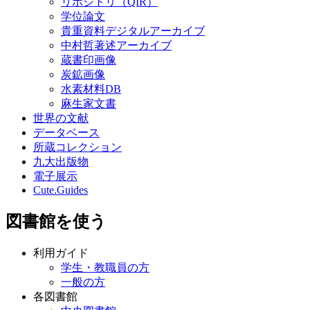
リポジトリ（QIR）
学位論文
貴重資料デジタルアーカイブ
中村哲著述アーカイブ
蔵書印画像
炭鉱画像
水素材料DB
麻生家文書
世界の文献
データベース
所蔵コレクション
九大出版物
電子展示
Cute.Guides
図書館を使う
利用ガイド
学生・教職員の方
一般の方
各図書館