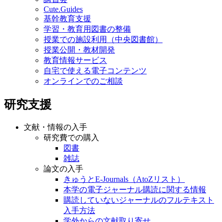
Cute.Guides
基幹教育支援
学習・教育用図書の整備
授業での施設利用（中央図書館）
授業公開・教材開発
教育情報サービス
自宅で使える電子コンテンツ
オンラインでのご相談
研究支援
文献・情報の入手
研究費での購入
図書
雑誌
論文の入手
きゅうとE-Journals（AtoZリスト）
本学の電子ジャーナル購読に関する情報
購読していないジャーナルのフルテキスト
入手方法
学外からの文献取り寄せ