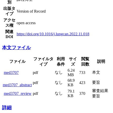
別
出版タ
Version of Record
イプ
アクセ
open access
ス権
関連
https://doi.org/10.1016/j.lungcan.2022.11.018
DOI
本文ファイル
ファイルタ
利用
サイ
閲覧
ファイル
説明
イプ
条件
ズ
回数
6.24
なし
本文
med3707
pdf
733
MB
68.9
なし
要旨
pdf
423
med3707_abstract
KB
審査結果
79.1
なし
med3707_review
pdf
370
KB
要旨
詳細