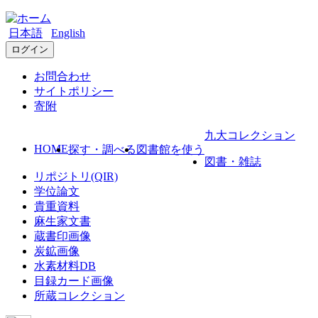
日本語
English
ログイン
お問合わせ
サイトポリシー
寄附
九大コレクション
HOME
探す・調べる
図書館を使う
図書・雑誌
リポジトリ(QIR)
学位論文
貴重資料
麻生家文書
蔵書印画像
炭鉱画像
水素材料DB
目録カード画像
所蔵コレクション