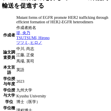
輸送を促進する
Mutant forms of EGFR promote HER2 trafficking through
efficient formation of HER2-EGFR heterodimers
作成者姓名
堤, 央乃
作成者
TSUTSUMI, Hirono
ツツミ, ヒロノ
中川, 尚志
論文調
江藤, 正俊
査委員
馬場, 英司
本文言
英語
語
学位授
2023
与年度
学位授
九州大学
与大学
Kyushu University
学位
博士（医学）
学位種
課程博士