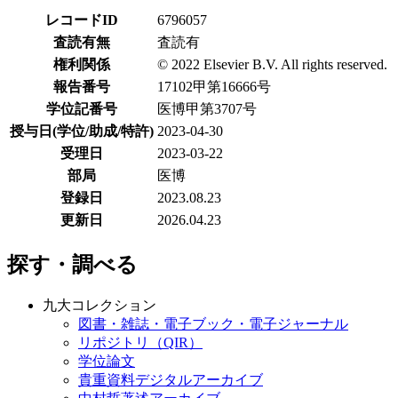
レコードID
6796057
査読有無
査読有
権利関係
© 2022 Elsevier B.V. All rights reserved.
報告番号
17102甲第16666号
学位記番号
医博甲第3707号
授与日(学位/助成/特許)
2023-04-30
受理日
2023-03-22
部局
医博
登録日
2023.08.23
更新日
2026.04.23
探す・調べる
九大コレクション
図書・雑誌・電子ブック・電子ジャーナル
リポジトリ（QIR）
学位論文
貴重資料デジタルアーカイブ