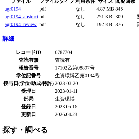
ファイル
ファイルタイプ
利用条件
サイズ
閲覧回数
agr0194
pdf
なし
4.87 MB
845
agr0194_abstract
pdf
なし
251 KB
309
agr0194_review
pdf
なし
192 KB
376
詳細
レコードID
6787704
査読有無
査読有
報告番号
17102乙第08897号
学位記番号
生資環博乙第0194号
授与日(学位/助成/特許)
2023-03-20
受理日
2023-01-11
部局
生資環博
登録日
2023.05.16
更新日
2026.04.23
探す・調べる