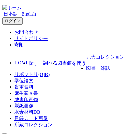
日本語
English
ログイン
お問合わせ
サイトポリシー
寄附
九大コレクション
HOME
探す・調べる
図書館を使う
図書・雑誌
リポジトリ(QIR)
学位論文
貴重資料
麻生家文書
蔵書印画像
炭鉱画像
水素材料DB
目録カード画像
所蔵コレクション