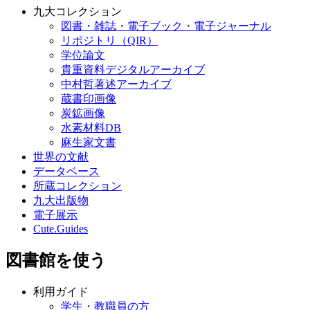
九大コレクション
図書・雑誌・電子ブック・電子ジャーナル
リポジトリ（QIR）
学位論文
貴重資料デジタルアーカイブ
中村哲著述アーカイブ
蔵書印画像
炭鉱画像
水素材料DB
麻生家文書
世界の文献
データベース
所蔵コレクション
九大出版物
電子展示
Cute.Guides
図書館を使う
利用ガイド
学生・教職員の方