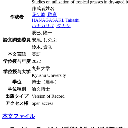
Studies on utilization of tropical grasses in dry-age
作成者姓名
花ケ崎, 敬資
作成者
HANAGASAKI, Takashi
ハナガサキ, タカシ
辰巳, 隆一
論文調査委員
安尾, しのぶ
鈴木, 貴弘
本文言語
英語
学位授与年度
2022
九州大学
学位授与大学
Kyushu University
学位
博士（農学）
学位種別
論文博士
出版タイプ
Version of Record
アクセス権
open access
本文ファイル