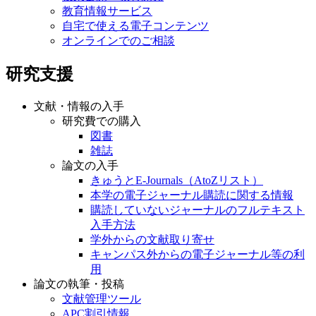
教育情報サービス
自宅で使える電子コンテンツ
オンラインでのご相談
研究支援
文献・情報の入手
研究費での購入
図書
雑誌
論文の入手
きゅうとE-Journals（AtoZリスト）
本学の電子ジャーナル購読に関する情報
購読していないジャーナルのフルテキスト
入手方法
学外からの文献取り寄せ
キャンパス外からの電子ジャーナル等の利
用
論文の執筆・投稿
文献管理ツール
APC割引情報