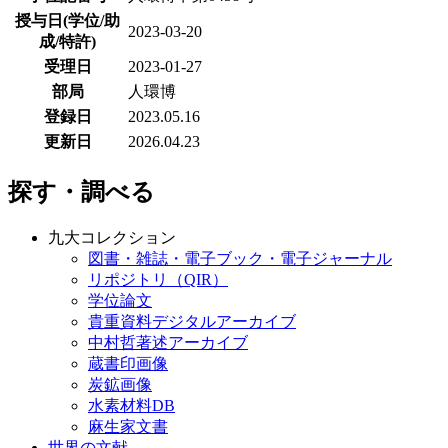
授与日(学位/助
2023-03-20
成/特許)
受理日
2023-01-27
部局
人環博
登録日
2023.05.16
更新日
2026.04.23
探す・調べる
九大コレクション
図書・雑誌・電子ブック・電子ジャーナル
リポジトリ（QIR）
学位論文
貴重資料デジタルアーカイブ
中村哲著述アーカイブ
蔵書印画像
炭鉱画像
水素材料DB
麻生家文書
世界の文献