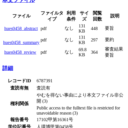
本文ファイル
ファイルタ
利用
サイ
閲覧
ファイル
説明
イプ
条件
ズ
回数
131
なし
要旨
hues0458_abstract
pdf
448
KB
131
なし
要約
pdf
297
hues0458_summary
KB
審査結果
69.8
なし
hues0458_review
pdf
364
KB
要旨
詳細
レコードID
6787391
査読有無
査読有
やむを得ない事由により本文ファイル非公
開 (3)
権利関係
Public access to the fulltext file is restricted for
unavoidable reason (3)
報告番号
17102甲第16361号
学位記番号
人環博甲第0458号