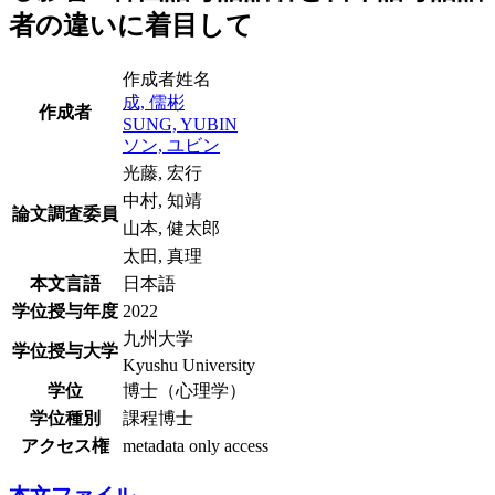
者の違いに着目して
作成者姓名
成, 儒彬
作成者
SUNG, YUBIN
ソン, ユビン
光藤, 宏行
中村, 知靖
論文調査委員
山本, 健太郎
太田, 真理
本文言語
日本語
学位授与年度
2022
九州大学
学位授与大学
Kyushu University
学位
博士（心理学）
学位種別
課程博士
アクセス権
metadata only access