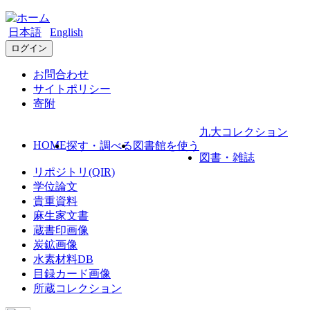
日本語
English
ログイン
お問合わせ
サイトポリシー
寄附
九大コレクション
HOME
探す・調べる
図書館を使う
図書・雑誌
リポジトリ(QIR)
学位論文
貴重資料
麻生家文書
蔵書印画像
炭鉱画像
水素材料DB
目録カード画像
所蔵コレクション