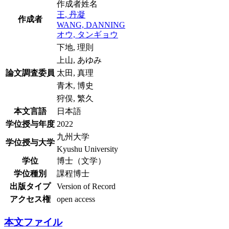
作成者姓名
王, 丹凝
作成者
WANG, DANNING
オウ, タンギョウ
下地, 理則
上山, あゆみ
論文調査委員
太田, 真理
青木, 博史
狩俣, 繁久
本文言語
日本語
学位授与年度
2022
九州大学
学位授与大学
Kyushu University
学位
博士（文学）
学位種別
課程博士
出版タイプ
Version of Record
アクセス権
open access
本文ファイル