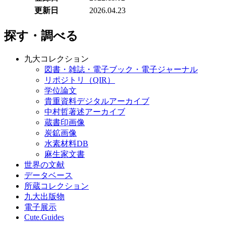
更新日
2026.04.23
探す・調べる
九大コレクション
図書・雑誌・電子ブック・電子ジャーナル
リポジトリ（QIR）
学位論文
貴重資料デジタルアーカイブ
中村哲著述アーカイブ
蔵書印画像
炭鉱画像
水素材料DB
麻生家文書
世界の文献
データベース
所蔵コレクション
九大出版物
電子展示
Cute.Guides