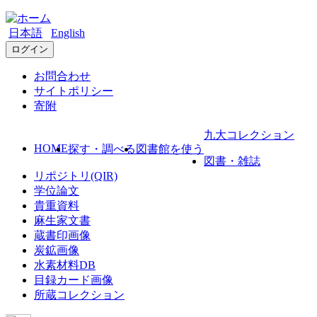
日本語
English
ログイン
お問合わせ
サイトポリシー
寄附
九大コレクション
HOME
探す・調べる
図書館を使う
図書・雑誌
リポジトリ(QIR)
学位論文
貴重資料
麻生家文書
蔵書印画像
炭鉱画像
水素材料DB
目録カード画像
所蔵コレクション