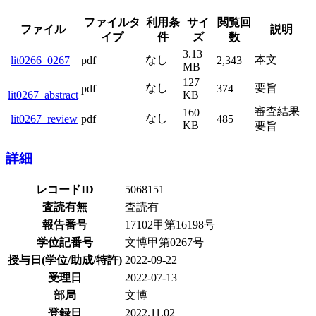
ファイルタ
利用条
サイ
閲覧回
ファイル
説明
イプ
件
ズ
数
3.13
なし
本文
pdf
2,343
lit0266_0267
MB
127
なし
要旨
pdf
374
lit0267_abstract
KB
審査結果
160
なし
pdf
485
lit0267_review
KB
要旨
詳細
レコードID
5068151
査読有無
査読有
報告番号
17102甲第16198号
学位記番号
文博甲第0267号
授与日(学位/助成/特許)
2022-09-22
受理日
2022-07-13
部局
文博
登録日
2022.11.02