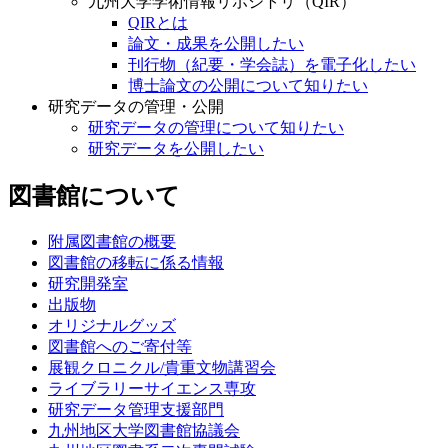
九州大学学術情報リポジトリ（QIR）
QIRとは
論文・成果を公開したい
刊行物（紀要・学会誌）を電子化したい
博士論文の公開について知りたい
研究データの管理・公開
研究データの管理について知りたい
研究データを公開したい
図書館について
附属図書館の概要
図書館の移転に係る情報
研究開発室
出版物
オリジナルグッズ
図書館へのご寄付等
展観クロニクル/貴重文物講習会
ライブラリーサイエンス専攻
研究データ管理支援部門
九州地区大学図書館協議会