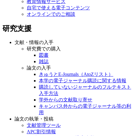
教育情報サービス
自宅で使える電子コンテンツ
オンラインでのご相談
研究支援
文献・情報の入手
研究費での購入
図書
雑誌
論文の入手
きゅうとE-Journals（AtoZリスト）
本学の電子ジャーナル購読に関する情報
購読していないジャーナルのフルテキスト
入手方法
学外からの文献取り寄せ
キャンパス外からの電子ジャーナル等の利
用
論文の執筆・投稿
文献管理ツール
APC割引情報