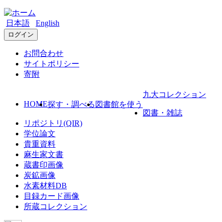
日本語
English
ログイン
お問合わせ
サイトポリシー
寄附
九大コレクション
HOME
探す・調べる
図書館を使う
図書・雑誌
リポジトリ(QIR)
学位論文
貴重資料
麻生家文書
蔵書印画像
炭鉱画像
水素材料DB
目録カード画像
所蔵コレクション