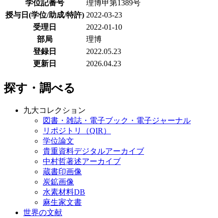
学位記番号
理博甲第1389号
授与日(学位/助成/特許)
2022-03-23
受理日
2022-01-10
部局
理博
登録日
2022.05.23
更新日
2026.04.23
探す・調べる
九大コレクション
図書・雑誌・電子ブック・電子ジャーナル
リポジトリ（QIR）
学位論文
貴重資料デジタルアーカイブ
中村哲著述アーカイブ
蔵書印画像
炭鉱画像
水素材料DB
麻生家文書
世界の文献