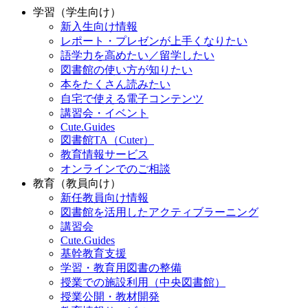
学習（学生向け）
新入生向け情報
レポート・プレゼンが上手くなりたい
語学力を高めたい／留学したい
図書館の使い方が知りたい
本をたくさん読みたい
自宅で使える電子コンテンツ
講習会・イベント
Cute.Guides
図書館TA（Cuter）
教育情報サービス
オンラインでのご相談
教育（教員向け）
新任教員向け情報
図書館を活用したアクティブラーニング
講習会
Cute.Guides
基幹教育支援
学習・教育用図書の整備
授業での施設利用（中央図書館）
授業公開・教材開発