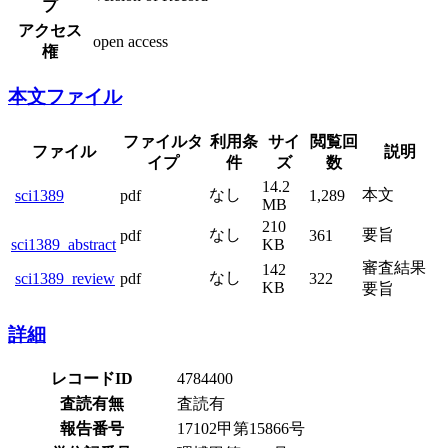
プ
アクセス
open access
権
本文ファイル
ファイルタ
利用条
サイ
閲覧回
ファイル
説明
イプ
件
ズ
数
14.2
なし
本文
sci1389
pdf
1,289
MB
210
なし
要旨
pdf
361
sci1389_abstract
KB
審査結果
142
なし
sci1389_review
pdf
322
KB
要旨
詳細
レコードID
4784400
査読有無
査読有
報告番号
17102甲第15866号