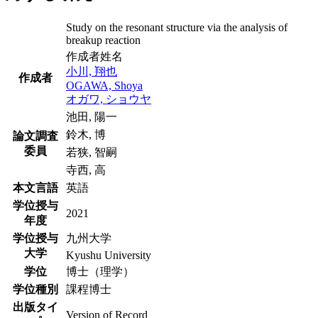
Study on the resonant structure via the analysis of
breakup reaction
作成者姓名
小川, 翔也
作成者
OGAWA, Shoya
オガワ, ショウヤ
池田, 陽一
鈴木, 博
論文調査
委員
若狭, 智嗣
寺西, 高
本文言語
英語
学位授与
2021
年度
学位授与
九州大学
大学
Kyushu University
学位
博士（理学）
学位種別
課程博士
出版タイ
Version of Record