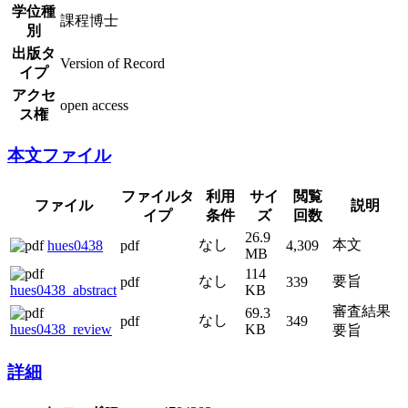
学位種
課程博士
別
出版タ
Version of Record
イプ
アクセ
open access
ス権
本文ファイル
ファイルタ
利用
サイ
閲覧
ファイル
説明
イプ
条件
ズ
回数
26.9
なし
本文
hues0438
pdf
4,309
MB
114
なし
要旨
pdf
339
hues0438_abstract
KB
審査結果
69.3
なし
hues0438_review
pdf
349
KB
要旨
詳細