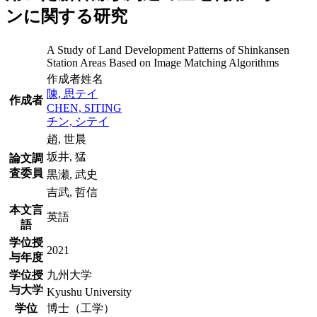
ンに関する研究
A Study of Land Development Patterns of Shinkansen
Station Areas Based on Image Matching Algorithms
作成者姓名
陳, 思テイ
作成者
CHEN, SITING
チン, シテイ
趙, 世晨
坂井, 猛
論文調
査委員
黒瀬, 武史
吉武, 哲信
本文言
英語
語
学位授
2021
与年度
学位授
九州大学
与大学
Kyushu University
学位
博士（工学）