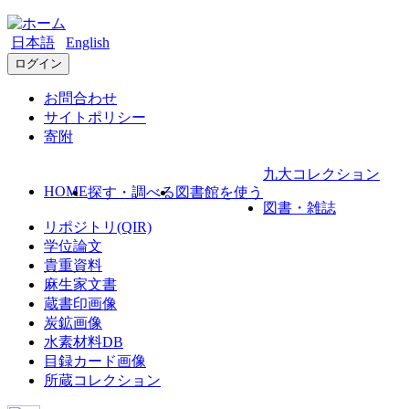
日本語
English
ログイン
お問合わせ
サイトポリシー
寄附
九大コレクション
HOME
探す・調べる
図書館を使う
図書・雑誌
リポジトリ(QIR)
学位論文
貴重資料
麻生家文書
蔵書印画像
炭鉱画像
水素材料DB
目録カード画像
所蔵コレクション