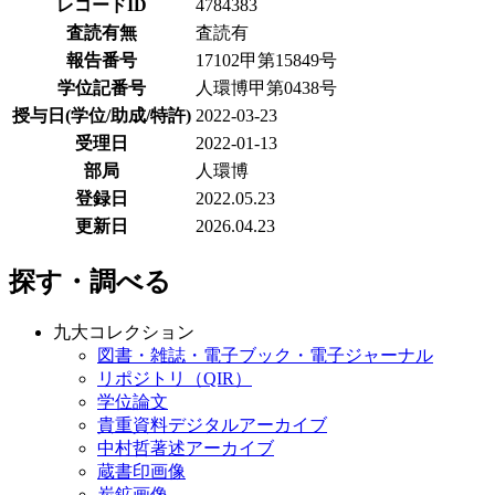
レコードID
4784383
査読有無
査読有
報告番号
17102甲第15849号
学位記番号
人環博甲第0438号
授与日(学位/助成/特許)
2022-03-23
受理日
2022-01-13
部局
人環博
登録日
2022.05.23
更新日
2026.04.23
探す・調べる
九大コレクション
図書・雑誌・電子ブック・電子ジャーナル
リポジトリ（QIR）
学位論文
貴重資料デジタルアーカイブ
中村哲著述アーカイブ
蔵書印画像
炭鉱画像