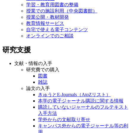
学習・教育用図書の整備
授業での施設利用（中央図書館）
授業公開・教材開発
教育情報サービス
自宅で使える電子コンテンツ
オンラインでのご相談
研究支援
文献・情報の入手
研究費での購入
図書
雑誌
論文の入手
きゅうとE-Journals（AtoZリスト）
本学の電子ジャーナル購読に関する情報
購読していないジャーナルのフルテキスト
入手方法
学外からの文献取り寄せ
キャンパス外からの電子ジャーナル等の利
用