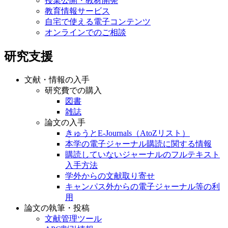
授業公開・教材開発
教育情報サービス
自宅で使える電子コンテンツ
オンラインでのご相談
研究支援
文献・情報の入手
研究費での購入
図書
雑誌
論文の入手
きゅうとE-Journals（AtoZリスト）
本学の電子ジャーナル購読に関する情報
購読していないジャーナルのフルテキスト
入手方法
学外からの文献取り寄せ
キャンパス外からの電子ジャーナル等の利
用
論文の執筆・投稿
文献管理ツール