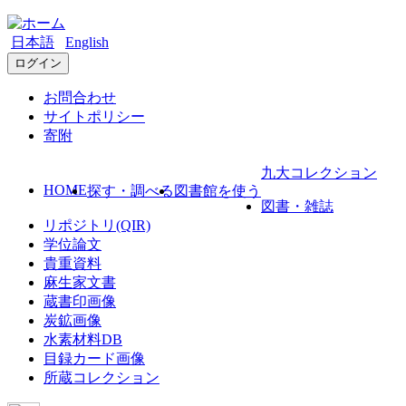
日本語
English
ログイン
お問合わせ
サイトポリシー
寄附
九大コレクション
HOME
探す・調べる
図書館を使う
図書・雑誌
リポジトリ(QIR)
学位論文
貴重資料
麻生家文書
蔵書印画像
炭鉱画像
水素材料DB
目録カード画像
所蔵コレクション