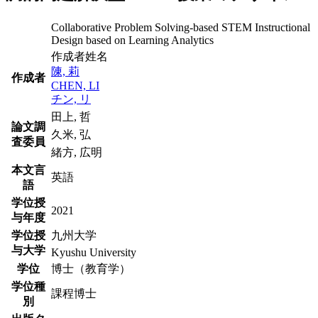
Collaborative Problem Solving-based STEM Instructional
Design based on Learning Analytics
作成者姓名
陳, 莉
作成者
CHEN, LI
チン, リ
田上, 哲
論文調
久米, 弘
査委員
緒方, 広明
本文言
英語
語
学位授
2021
与年度
学位授
九州大学
与大学
Kyushu University
学位
博士（教育学）
学位種
課程博士
別