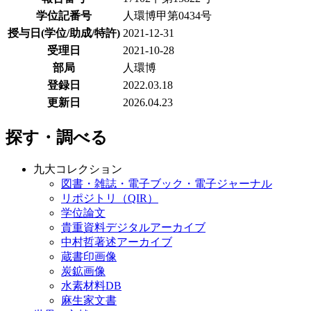
学位記番号
人環博甲第0434号
授与日(学位/助成/特許)
2021-12-31
受理日
2021-10-28
部局
人環博
登録日
2022.03.18
更新日
2026.04.23
探す・調べる
九大コレクション
図書・雑誌・電子ブック・電子ジャーナル
リポジトリ（QIR）
学位論文
貴重資料デジタルアーカイブ
中村哲著述アーカイブ
蔵書印画像
炭鉱画像
水素材料DB
麻生家文書