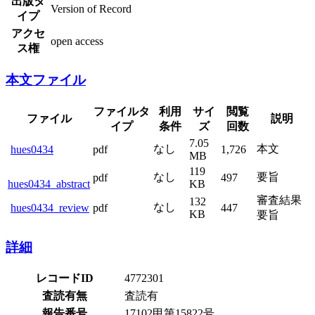
出版タ
Version of Record
イプ
アクセ
open access
ス権
本文ファイル
ファイルタ
利用
サイ
閲覧
ファイル
説明
イプ
条件
ズ
回数
7.05
なし
本文
hues0434
pdf
1,726
MB
119
なし
要旨
pdf
497
hues0434_abstract
KB
審査結果
132
なし
hues0434_review
pdf
447
KB
要旨
詳細
レコードID
4772301
査読有無
査読有
報告番号
17102甲第15822号