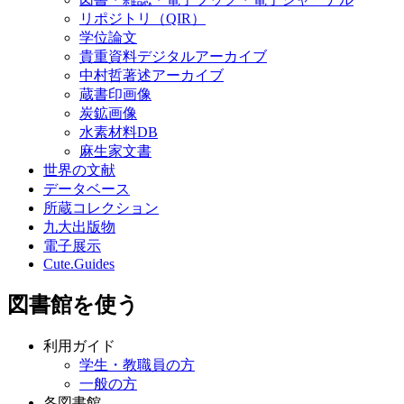
リポジトリ（QIR）
学位論文
貴重資料デジタルアーカイブ
中村哲著述アーカイブ
蔵書印画像
炭鉱画像
水素材料DB
麻生家文書
世界の文献
データベース
所蔵コレクション
九大出版物
電子展示
Cute.Guides
図書館を使う
利用ガイド
学生・教職員の方
一般の方
各図書館