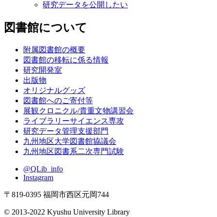
研究データを公開したい
図書館について
附属図書館の概要
図書館の移転に係る情報
研究開発室
出版物
オリジナルグッズ
図書館へのご寄付等
展観クロニクル/貴重文物講習会
ライブラリーサイエンス専攻
研究データ管理支援部門
九州地区大学図書館協議会
九州地区図書系二次専門試験
@QLib_info
Instagram
〒819-0395 福岡市西区元岡744
© 2013-2022 Kyushu University Library