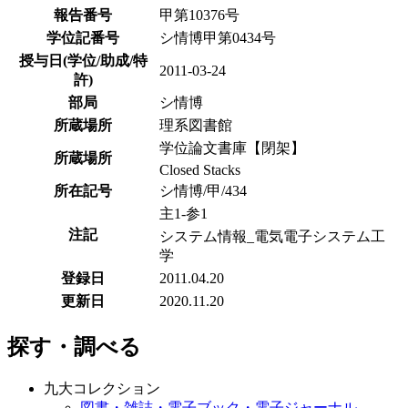
報告番号
甲第10376号
学位記番号
シ情博甲第0434号
授与日(学位/助成/特
2011-03-24
許)
部局
シ情博
所蔵場所
理系図書館
学位論文書庫【閉架】
所蔵場所
Closed Stacks
所在記号
シ情博/甲/434
主1-参1
注記
システム情報_電気電子システム工
学
登録日
2011.04.20
更新日
2020.11.20
探す・調べる
九大コレクション
図書・雑誌・電子ブック・電子ジャーナル