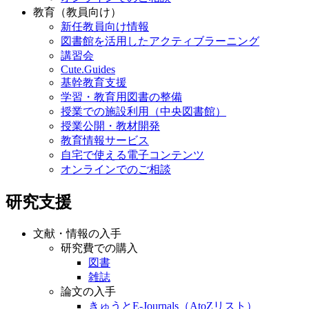
教育（教員向け）
新任教員向け情報
図書館を活用したアクティブラーニング
講習会
Cute.Guides
基幹教育支援
学習・教育用図書の整備
授業での施設利用（中央図書館）
授業公開・教材開発
教育情報サービス
自宅で使える電子コンテンツ
オンラインでのご相談
研究支援
文献・情報の入手
研究費での購入
図書
雑誌
論文の入手
きゅうとE-Journals（AtoZリスト）