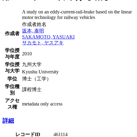
A study on an eddy-current-rail-brake based on the linear
motor technology for railway vehicles
作成者姓名
坂本, 泰明
作成者
SAKAMOTO, YASUAKI
サカモト, ヤスアキ
学位授
2010
与年度
学位授
九州大学
与大学
Kyushu University
学位
博士（工学）
学位種
課程博士
別
アクセ
metadata only access
ス権
詳細
レコードID
461114