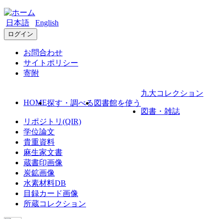
日本語
English
ログイン
お問合わせ
サイトポリシー
寄附
九大コレクション
HOME
探す・調べる
図書館を使う
図書・雑誌
リポジトリ(QIR)
学位論文
貴重資料
麻生家文書
蔵書印画像
炭鉱画像
水素材料DB
目録カード画像
所蔵コレクション