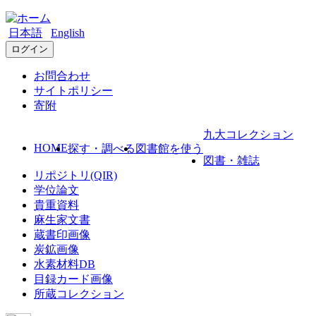
日本語
English
ログイン
お問合わせ
サイトポリシー
寄附
九大コレクション
HOME
探す・調べる
図書館を使う
図書・雑誌
リポジトリ(QIR)
学位論文
貴重資料
麻生家文書
蔵書印画像
炭鉱画像
水素材料DB
目録カード画像
所蔵コレクション