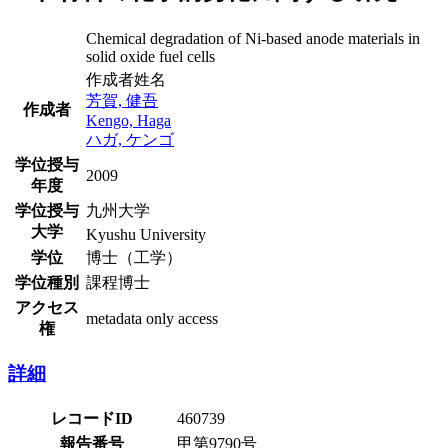
Chemical degradation of Ni-based anode materials in
solid oxide fuel cells
作成者姓名
芳賀, 健吾
作成者
Kengo, Haga
ハガ, ケンゴ
学位授与
2009
年度
学位授与
九州大学
大学
Kyushu University
学位
博士（工学）
学位種別
課程博士
アクセス
metadata only access
権
詳細
レコードID
460739
報告番号
甲第9790号