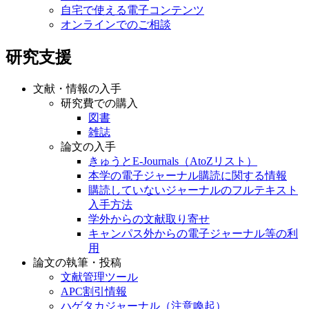
自宅で使える電子コンテンツ
オンラインでのご相談
研究支援
文献・情報の入手
研究費での購入
図書
雑誌
論文の入手
きゅうとE-Journals（AtoZリスト）
本学の電子ジャーナル購読に関する情報
購読していないジャーナルのフルテキスト
入手方法
学外からの文献取り寄せ
キャンパス外からの電子ジャーナル等の利
用
論文の執筆・投稿
文献管理ツール
APC割引情報
ハゲタカジャーナル（注意喚起）