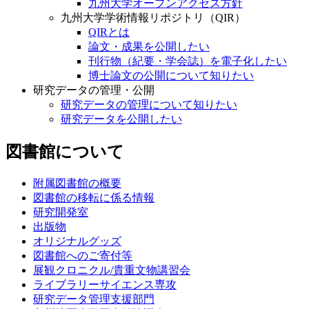
九州大学オープンアクセス方針
九州大学学術情報リポジトリ（QIR）
QIRとは
論文・成果を公開したい
刊行物（紀要・学会誌）を電子化したい
博士論文の公開について知りたい
研究データの管理・公開
研究データの管理について知りたい
研究データを公開したい
図書館について
附属図書館の概要
図書館の移転に係る情報
研究開発室
出版物
オリジナルグッズ
図書館へのご寄付等
展観クロニクル/貴重文物講習会
ライブラリーサイエンス専攻
研究データ管理支援部門