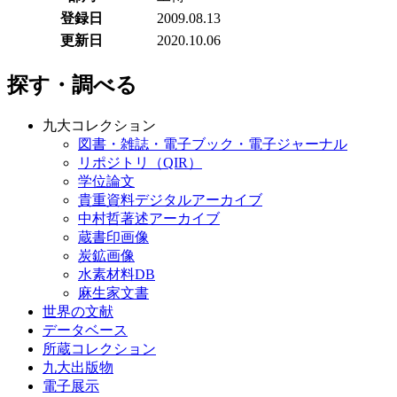
登録日
2009.08.13
更新日
2020.10.06
探す・調べる
九大コレクション
図書・雑誌・電子ブック・電子ジャーナル
リポジトリ（QIR）
学位論文
貴重資料デジタルアーカイブ
中村哲著述アーカイブ
蔵書印画像
炭鉱画像
水素材料DB
麻生家文書
世界の文献
データベース
所蔵コレクション
九大出版物
電子展示