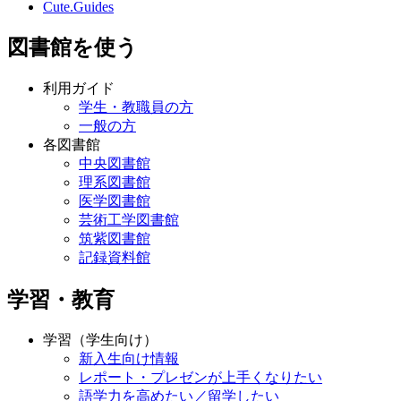
Cute.Guides
図書館を使う
利用ガイド
学生・教職員の方
一般の方
各図書館
中央図書館
理系図書館
医学図書館
芸術工学図書館
筑紫図書館
記録資料館
学習・教育
学習（学生向け）
新入生向け情報
レポート・プレゼンが上手くなりたい
語学力を高めたい／留学したい