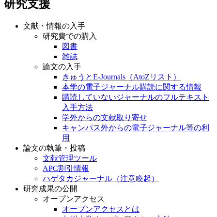
研究支援
文献・情報の入手
研究費での購入
図書
雑誌
論文の入手
きゅうとE-Journals（AtoZリスト）
本学の電子ジャーナル購読に関する情報
購読していないジャーナルのフルテキスト
入手方法
学外からの文献取り寄せ
キャンパス外からの電子ジャーナル等の利
用
論文の執筆・投稿
文献管理ツール
APC割引情報
ハゲタカジャーナル（注意喚起）
研究成果の公開
オープンアクセス
オープンアクセスとは