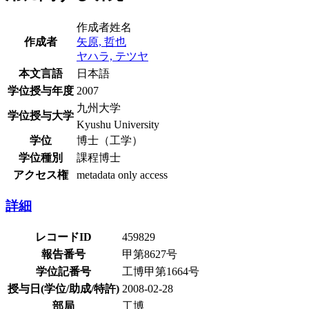
作成者姓名
作成者
矢原, 哲也
ヤハラ, テツヤ
本文言語
日本語
学位授与年度
2007
九州大学
学位授与大学
Kyushu University
学位
博士（工学）
学位種別
課程博士
アクセス権
metadata only access
詳細
レコードID
459829
報告番号
甲第8627号
学位記番号
工博甲第1664号
授与日(学位/助成/特許)
2008-02-28
部局
工博