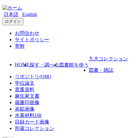
日本語
English
ログイン
お問合わせ
サイトポリシー
寄附
九大コレクション
HOME
探す・調べる
図書館を使う
図書・雑誌
リポジトリ(QIR)
学位論文
貴重資料
麻生家文書
蔵書印画像
炭鉱画像
水素材料DB
目録カード画像
所蔵コレクション