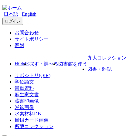
日本語
English
ログイン
お問合わせ
サイトポリシー
寄附
九大コレクション
HOME
探す・調べる
図書館を使う
図書・雑誌
リポジトリ(QIR)
学位論文
貴重資料
麻生家文書
蔵書印画像
炭鉱画像
水素材料DB
目録カード画像
所蔵コレクション