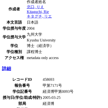
作成者姓名
北口, りえ
作成者
Kitaguchi, Rie
キタグチ, リエ
本文言語
日本語
学位授与年度
2004
九州大学
学位授与大学
Kyushu University
学位
博士（経済学）
学位種別
課程博士
アクセス権
metadata only access
詳細
レコードID
458693
報告番号
甲第7171号
学位記番号
経済博甲第0093号
授与日(学位/助成/特許)
2005-03-25
部局
経済博