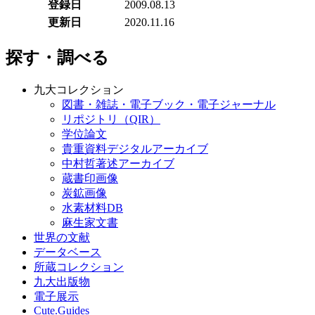
登録日
2009.08.13
更新日
2020.11.16
探す・調べる
九大コレクション
図書・雑誌・電子ブック・電子ジャーナル
リポジトリ（QIR）
学位論文
貴重資料デジタルアーカイブ
中村哲著述アーカイブ
蔵書印画像
炭鉱画像
水素材料DB
麻生家文書
世界の文献
データベース
所蔵コレクション
九大出版物
電子展示
Cute.Guides