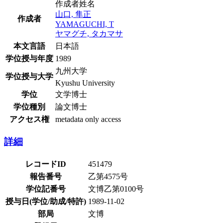
作成者姓名
山口, 隼正
作成者
YAMAGUCHI, T
ヤマグチ, タカマサ
本文言語
日本語
学位授与年度
1989
九州大学
学位授与大学
Kyushu University
学位
文学博士
学位種別
論文博士
アクセス権
metadata only access
詳細
レコードID
451479
報告番号
乙第4575号
学位記番号
文博乙第0100号
授与日(学位/助成/特許)
1989-11-02
部局
文博