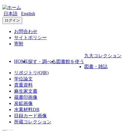
日本語
English
ログイン
お問合わせ
サイトポリシー
寄附
九大コレクション
HOME
探す・調べる
図書館を使う
図書・雑誌
リポジトリ(QIR)
学位論文
貴重資料
麻生家文書
蔵書印画像
炭鉱画像
水素材料DB
目録カード画像
所蔵コレクション