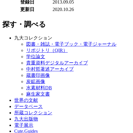
登録日
2013.09.05
更新日
2020.10.26
探す・調べる
九大コレクション
図書・雑誌・電子ブック・電子ジャーナル
リポジトリ（QIR）
学位論文
貴重資料デジタルアーカイブ
中村哲著述アーカイブ
蔵書印画像
炭鉱画像
水素材料DB
麻生家文書
世界の文献
データベース
所蔵コレクション
九大出版物
電子展示
Cute.Guides