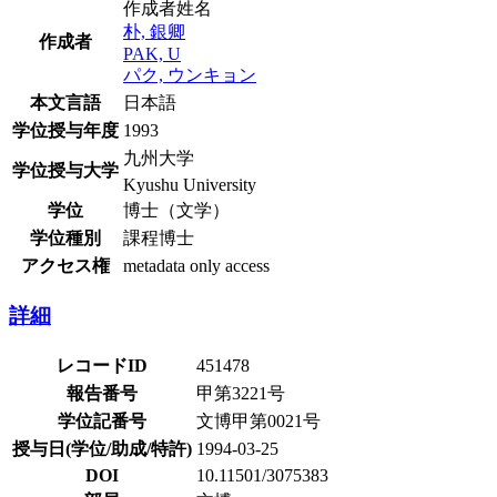
作成者姓名
朴, 銀卿
作成者
PAK, U
パク, ウンキョン
本文言語
日本語
学位授与年度
1993
九州大学
学位授与大学
Kyushu University
学位
博士（文学）
学位種別
課程博士
アクセス権
metadata only access
詳細
レコードID
451478
報告番号
甲第3221号
学位記番号
文博甲第0021号
授与日(学位/助成/特許)
1994-03-25
DOI
10.11501/3075383