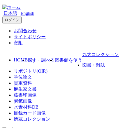
日本語
English
ログイン
お問合わせ
サイトポリシー
寄附
九大コレクション
HOME
探す・調べる
図書館を使う
図書・雑誌
リポジトリ(QIR)
学位論文
貴重資料
麻生家文書
蔵書印画像
炭鉱画像
水素材料DB
目録カード画像
所蔵コレクション