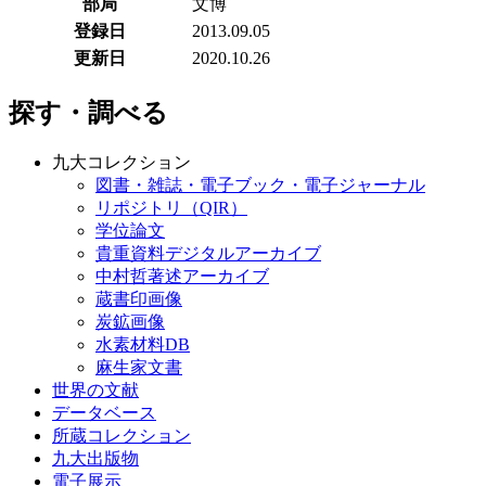
部局
文博
登録日
2013.09.05
更新日
2020.10.26
探す・調べる
九大コレクション
図書・雑誌・電子ブック・電子ジャーナル
リポジトリ（QIR）
学位論文
貴重資料デジタルアーカイブ
中村哲著述アーカイブ
蔵書印画像
炭鉱画像
水素材料DB
麻生家文書
世界の文献
データベース
所蔵コレクション
九大出版物
電子展示