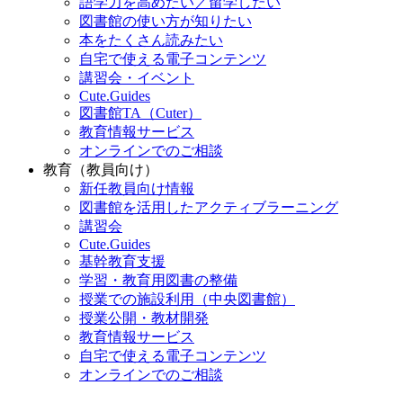
語学力を高めたい／留学したい
図書館の使い方が知りたい
本をたくさん読みたい
自宅で使える電子コンテンツ
講習会・イベント
Cute.Guides
図書館TA（Cuter）
教育情報サービス
オンラインでのご相談
教育（教員向け）
新任教員向け情報
図書館を活用したアクティブラーニング
講習会
Cute.Guides
基幹教育支援
学習・教育用図書の整備
授業での施設利用（中央図書館）
授業公開・教材開発
教育情報サービス
自宅で使える電子コンテンツ
オンラインでのご相談