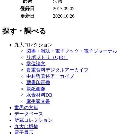
部局
法博
登録日
2013.09.05
更新日
2020.10.26
探す・調べる
九大コレクション
図書・雑誌・電子ブック・電子ジャーナル
リポジトリ（QIR）
学位論文
貴重資料デジタルアーカイブ
中村哲著述アーカイブ
蔵書印画像
炭鉱画像
水素材料DB
麻生家文書
世界の文献
データベース
所蔵コレクション
九大出版物
電子展示