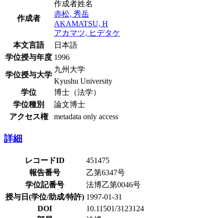
作成者姓名
赤松, 秀岳
作成者
AKAMATSU, H
アカマツ, ヒデタケ
本文言語
日本語
学位授与年度
1996
九州大学
学位授与大学
Kyushu University
学位
博士（法学）
学位種別
論文博士
アクセス権
metadata only access
詳細
レコードID
451475
報告番号
乙第6347号
学位記番号
法博乙第0046号
授与日(学位/助成/特許)
1997-01-31
DOI
10.11501/3123124