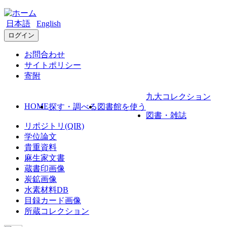
日本語
English
ログイン
お問合わせ
サイトポリシー
寄附
九大コレクション
HOME
探す・調べる
図書館を使う
図書・雑誌
リポジトリ(QIR)
学位論文
貴重資料
麻生家文書
蔵書印画像
炭鉱画像
水素材料DB
目録カード画像
所蔵コレクション