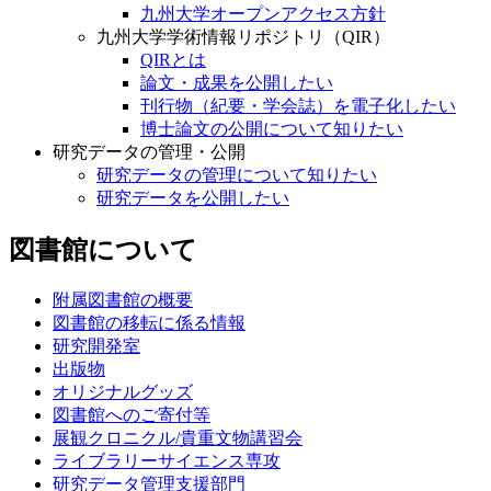
九州大学オープンアクセス方針
九州大学学術情報リポジトリ（QIR）
QIRとは
論文・成果を公開したい
刊行物（紀要・学会誌）を電子化したい
博士論文の公開について知りたい
研究データの管理・公開
研究データの管理について知りたい
研究データを公開したい
図書館について
附属図書館の概要
図書館の移転に係る情報
研究開発室
出版物
オリジナルグッズ
図書館へのご寄付等
展観クロニクル/貴重文物講習会
ライブラリーサイエンス専攻
研究データ管理支援部門