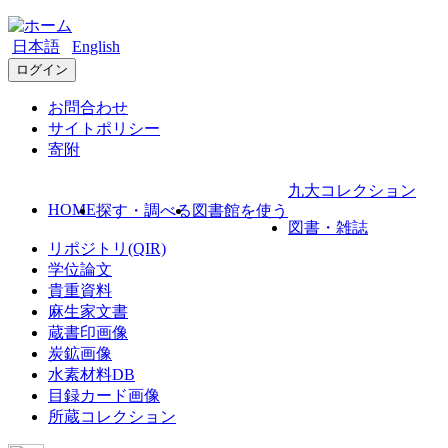
日本語
English
ログイン
お問合わせ
サイトポリシー
寄附
九大コレクション
HOME
探す・調べる
図書館を使う
図書・雑誌
リポジトリ(QIR)
学位論文
貴重資料
麻生家文書
蔵書印画像
炭鉱画像
水素材料DB
目録カード画像
所蔵コレクション