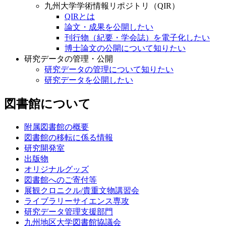
九州大学学術情報リポジトリ（QIR）
QIRとは
論文・成果を公開したい
刊行物（紀要・学会誌）を電子化したい
博士論文の公開について知りたい
研究データの管理・公開
研究データの管理について知りたい
研究データを公開したい
図書館について
附属図書館の概要
図書館の移転に係る情報
研究開発室
出版物
オリジナルグッズ
図書館へのご寄付等
展観クロニクル/貴重文物講習会
ライブラリーサイエンス専攻
研究データ管理支援部門
九州地区大学図書館協議会