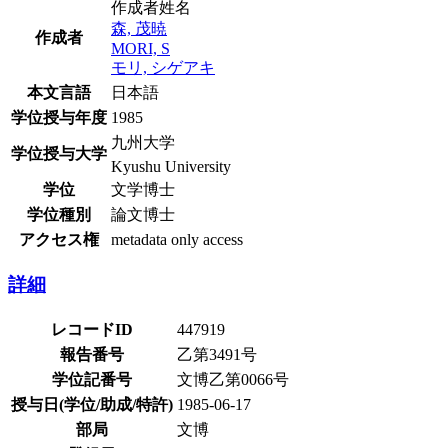
作成者姓名
森, 茂暁
作成者
MORI, S
モリ, シゲアキ
本文言語
日本語
学位授与年度
1985
九州大学
学位授与大学
Kyushu University
学位
文学博士
学位種別
論文博士
アクセス権
metadata only access
詳細
レコードID
447919
報告番号
乙第3491号
学位記番号
文博乙第0066号
授与日(学位/助成/特許)
1985-06-17
部局
文博