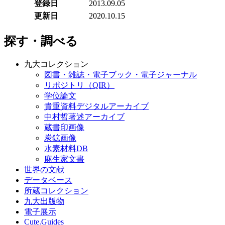
登録日
2013.09.05
更新日
2020.10.15
探す・調べる
九大コレクション
図書・雑誌・電子ブック・電子ジャーナル
リポジトリ（QIR）
学位論文
貴重資料デジタルアーカイブ
中村哲著述アーカイブ
蔵書印画像
炭鉱画像
水素材料DB
麻生家文書
世界の文献
データベース
所蔵コレクション
九大出版物
電子展示
Cute.Guides