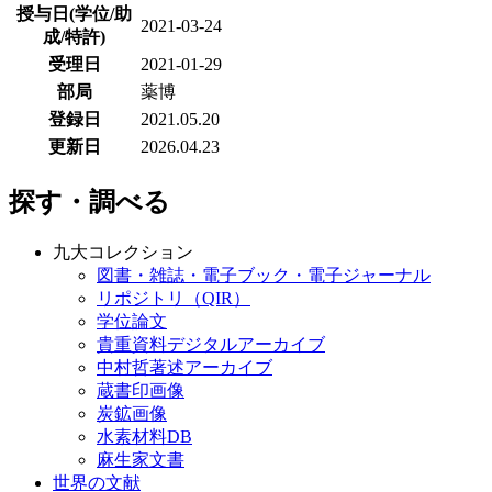
授与日(学位/助
2021-03-24
成/特許)
受理日
2021-01-29
部局
薬博
登録日
2021.05.20
更新日
2026.04.23
探す・調べる
九大コレクション
図書・雑誌・電子ブック・電子ジャーナル
リポジトリ（QIR）
学位論文
貴重資料デジタルアーカイブ
中村哲著述アーカイブ
蔵書印画像
炭鉱画像
水素材料DB
麻生家文書
世界の文献