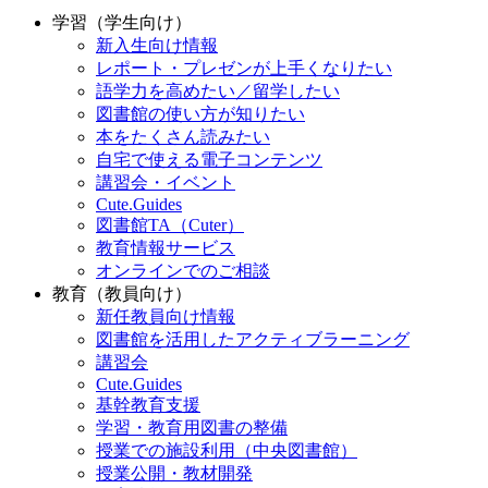
学習（学生向け）
新入生向け情報
レポート・プレゼンが上手くなりたい
語学力を高めたい／留学したい
図書館の使い方が知りたい
本をたくさん読みたい
自宅で使える電子コンテンツ
講習会・イベント
Cute.Guides
図書館TA（Cuter）
教育情報サービス
オンラインでのご相談
教育（教員向け）
新任教員向け情報
図書館を活用したアクティブラーニング
講習会
Cute.Guides
基幹教育支援
学習・教育用図書の整備
授業での施設利用（中央図書館）
授業公開・教材開発