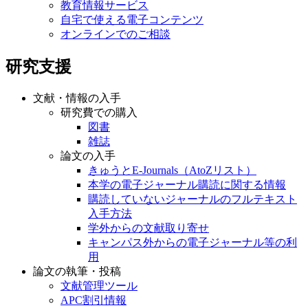
教育情報サービス
自宅で使える電子コンテンツ
オンラインでのご相談
研究支援
文献・情報の入手
研究費での購入
図書
雑誌
論文の入手
きゅうとE-Journals（AtoZリスト）
本学の電子ジャーナル購読に関する情報
購読していないジャーナルのフルテキスト
入手方法
学外からの文献取り寄せ
キャンパス外からの電子ジャーナル等の利
用
論文の執筆・投稿
文献管理ツール
APC割引情報