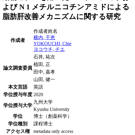
よび N 1 メチルニコチンアミドによる
脂肪肝改善メカニズムに関する研究
作成者姓名
横内, 千恵
作成者
YOKOUCHI, Chie
ヨコウチ, チエ
石井, 祐次
植田, 正
論文調査委員
田中, 嘉孝
山田, 健一
本文言語
英語
学位授与年度
2020
九州大学
学位授与大学
Kyushu University
学位
博士（創薬科学）
学位種別
課程博士
アクセス権
metadata only access