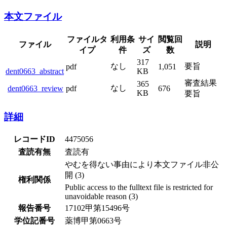
本文ファイル
ファイルタ
利用条
サイ
閲覧回
ファイル
説明
イプ
件
ズ
数
317
なし
要旨
pdf
1,051
dent0663_abstract
KB
審査結果
365
なし
dent0663_review
pdf
676
KB
要旨
詳細
レコードID
4475056
査読有無
査読有
やむを得ない事由により本文ファイル非公
開 (3)
権利関係
Public access to the fulltext file is restricted for
unavoidable reason (3)
報告番号
17102甲第15496号
学位記番号
薬博甲第0663号