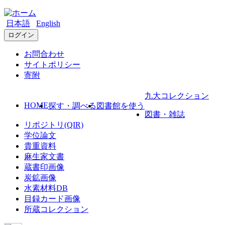
日本語
English
ログイン
お問合わせ
サイトポリシー
寄附
九大コレクション
HOME
探す・調べる
図書館を使う
図書・雑誌
リポジトリ(QIR)
学位論文
貴重資料
麻生家文書
蔵書印画像
炭鉱画像
水素材料DB
目録カード画像
所蔵コレクション