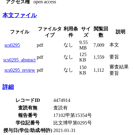
アクセス権
open access
本文ファイル
ファイルタ
利用条
サイ
閲覧回
ファイル
説明
イプ
件
ズ
数
9.55
なし
本文
scs0295
pdf
7,009
MB
125
なし
要旨
pdf
1,559
scs0295_abstract
KB
審査結果
150
なし
scs0295_review
pdf
1,112
KB
要旨
詳細
レコードID
4474914
査読有無
査読有
報告番号
17102甲第15354号
学位記番号
比文博甲第0295号
授与日(学位/助成/特許)
2021-01-31