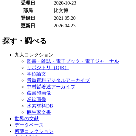
受理日
2020-10-23
部局
比文博
登録日
2021.05.20
更新日
2026.04.23
探す・調べる
九大コレクション
図書・雑誌・電子ブック・電子ジャーナル
リポジトリ（QIR）
学位論文
貴重資料デジタルアーカイブ
中村哲著述アーカイブ
蔵書印画像
炭鉱画像
水素材料DB
麻生家文書
世界の文献
データベース
所蔵コレクション