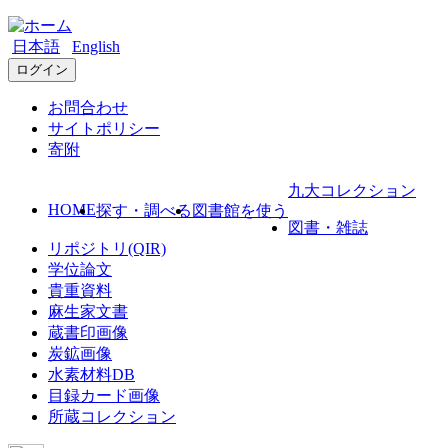
日本語
English
ログイン
お問合わせ
サイトポリシー
寄附
九大コレクション
HOME
探す・調べる
図書館を使う
図書・雑誌
リポジトリ(QIR)
学位論文
貴重資料
麻生家文書
蔵書印画像
炭鉱画像
水素材料DB
目録カード画像
所蔵コレクション