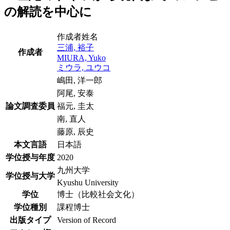
の解読を中心に
作成者姓名
三浦, 裕子
作成者
MIURA, Yuko
ミウラ, ユウコ
嶋田, 洋一郎
阿尾, 安泰
論文調査委員
福元, 圭太
南, 直人
藤原, 辰史
本文言語
日本語
学位授与年度
2020
九州大学
学位授与大学
Kyushu University
学位
博士（比較社会文化）
学位種別
課程博士
出版タイプ
Version of Record