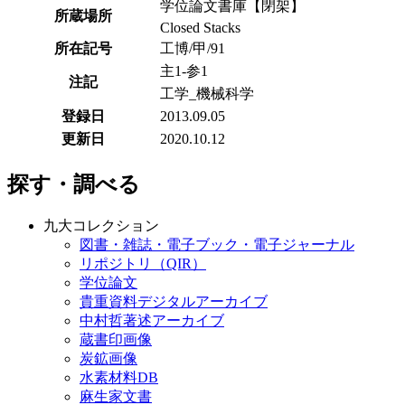
学位論文書庫【閉架】
所蔵場所
Closed Stacks
所在記号
工博/甲/91
主1-参1
注記
工学_機械科学
登録日
2013.09.05
更新日
2020.10.12
探す・調べる
九大コレクション
図書・雑誌・電子ブック・電子ジャーナル
リポジトリ（QIR）
学位論文
貴重資料デジタルアーカイブ
中村哲著述アーカイブ
蔵書印画像
炭鉱画像
水素材料DB
麻生家文書