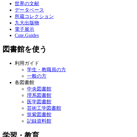
世界の文献
データベース
所蔵コレクション
九大出版物
電子展示
Cute.Guides
図書館を使う
利用ガイド
学生・教職員の方
一般の方
各図書館
中央図書館
理系図書館
医学図書館
芸術工学図書館
筑紫図書館
記録資料館
学習・教育