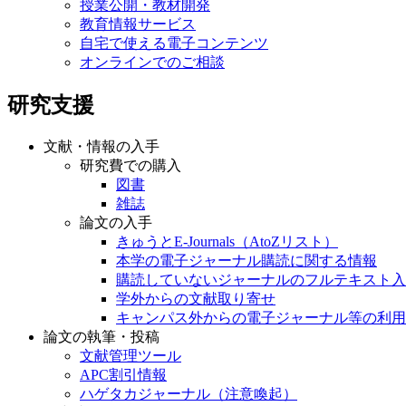
授業公開・教材開発
教育情報サービス
自宅で使える電子コンテンツ
オンラインでのご相談
研究支援
文献・情報の入手
研究費での購入
図書
雑誌
論文の入手
きゅうとE-Journals（AtoZリスト）
本学の電子ジャーナル購読に関する情報
購読していないジャーナルのフルテキスト入
学外からの文献取り寄せ
キャンパス外からの電子ジャーナル等の利用
論文の執筆・投稿
文献管理ツール
APC割引情報
ハゲタカジャーナル（注意喚起）