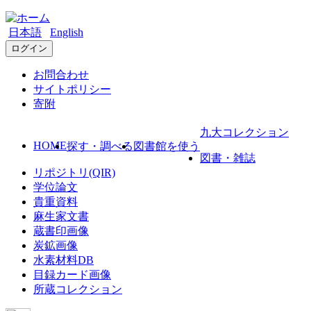
日本語
English
ログイン
お問合わせ
サイトポリシー
寄附
九大コレクション
HOME
探す・調べる
図書館を使う
図書・雑誌
リポジトリ(QIR)
学位論文
貴重資料
麻生家文書
蔵書印画像
炭鉱画像
水素材料DB
目録カード画像
所蔵コレクション