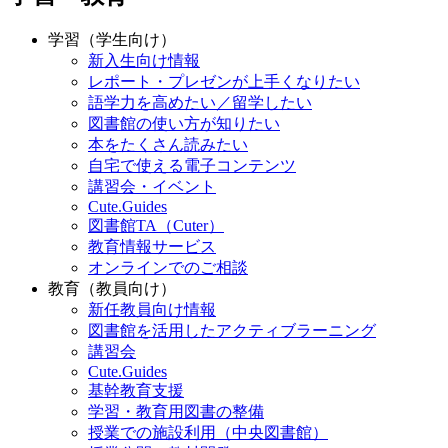
学習（学生向け）
新入生向け情報
レポート・プレゼンが上手くなりたい
語学力を高めたい／留学したい
図書館の使い方が知りたい
本をたくさん読みたい
自宅で使える電子コンテンツ
講習会・イベント
Cute.Guides
図書館TA（Cuter）
教育情報サービス
オンラインでのご相談
教育（教員向け）
新任教員向け情報
図書館を活用したアクティブラーニング
講習会
Cute.Guides
基幹教育支援
学習・教育用図書の整備
授業での施設利用（中央図書館）