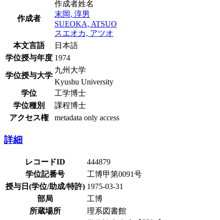
作成者姓名
末岡, 淳男
作成者
SUEOKA, ATSUO
スエオカ, アツオ
本文言語
日本語
学位授与年度
1974
九州大学
学位授与大学
Kyushu University
学位
工学博士
学位種別
課程博士
アクセス権
metadata only access
詳細
レコードID
444879
学位記番号
工博甲第0091号
授与日(学位/助成/特許)
1975-03-31
部局
工博
所蔵場所
理系図書館