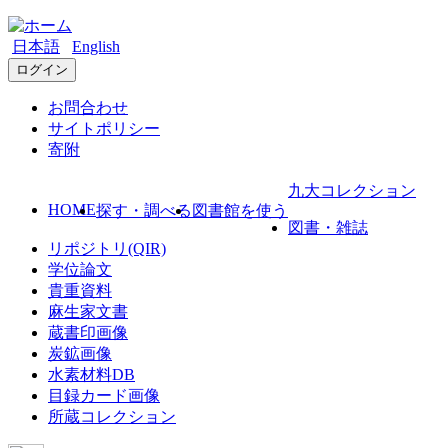
日本語
English
ログイン
お問合わせ
サイトポリシー
寄附
九大コレクション
HOME
探す・調べる
図書館を使う
図書・雑誌
リポジトリ(QIR)
学位論文
貴重資料
麻生家文書
蔵書印画像
炭鉱画像
水素材料DB
目録カード画像
所蔵コレクション