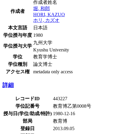
作成者姓名
堀, 和郎
作成者
HORI, KAZUO
ホリ, カズオ
本文言語
日本語
学位授与年度
1980
九州大学
学位授与大学
Kyushu University
学位
教育学博士
学位種別
論文博士
アクセス権
metadata only access
詳細
レコードID
443227
学位記番号
教育博乙第0008号
授与日(学位/助成/特許)
1980-12-16
部局
教育博
登録日
2013.09.05