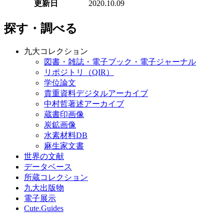
更新日
2020.10.09
探す・調べる
九大コレクション
図書・雑誌・電子ブック・電子ジャーナル
リポジトリ（QIR）
学位論文
貴重資料デジタルアーカイブ
中村哲著述アーカイブ
蔵書印画像
炭鉱画像
水素材料DB
麻生家文書
世界の文献
データベース
所蔵コレクション
九大出版物
電子展示
Cute.Guides