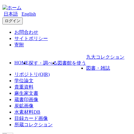
日本語
English
ログイン
お問合わせ
サイトポリシー
寄附
九大コレクション
HOME
探す・調べる
図書館を使う
図書・雑誌
リポジトリ(QIR)
学位論文
貴重資料
麻生家文書
蔵書印画像
炭鉱画像
水素材料DB
目録カード画像
所蔵コレクション