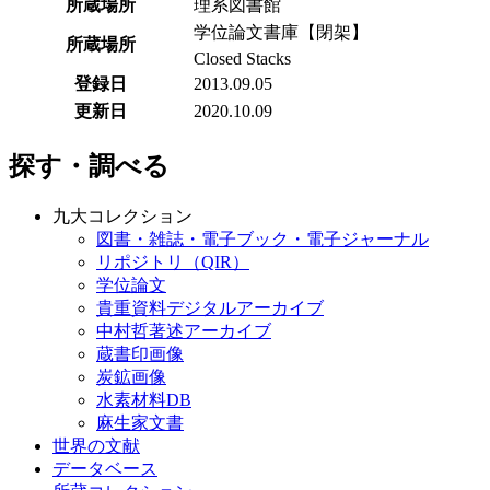
所蔵場所
理系図書館
学位論文書庫【閉架】
所蔵場所
Closed Stacks
登録日
2013.09.05
更新日
2020.10.09
探す・調べる
九大コレクション
図書・雑誌・電子ブック・電子ジャーナル
リポジトリ（QIR）
学位論文
貴重資料デジタルアーカイブ
中村哲著述アーカイブ
蔵書印画像
炭鉱画像
水素材料DB
麻生家文書
世界の文献
データベース