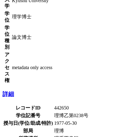
Kyushu University
学
学
理学博士
位
学
位
論文博士
種
別
ア
ク
セ
metadata only access
ス
権
詳細
レコードID
442650
学位記番号
理博乙第0238号
授与日(学位/助成/特許)
1977-05-30
部局
理博