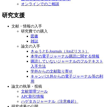
オンラインでのご相談
研究支援
文献・情報の入手
研究費での購入
図書
雑誌
論文の入手
きゅうとE-Journals（AtoZリスト）
本学の電子ジャーナル購読に関する情報
購読していないジャーナルのフルテキスト
入手方法
学外からの文献取り寄せ
キャンパス外からの電子ジャーナル等の利
用
論文の執筆・投稿
文献管理ツール
APC割引情報
ハゲタカジャーナル（注意喚起）
研究成果の公開