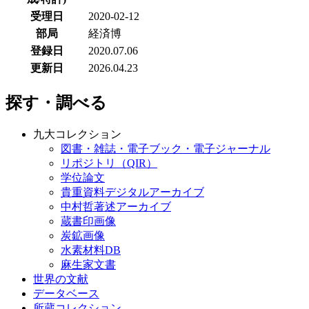
受理日
2020-02-12
部局
経済博
登録日
2020.07.06
更新日
2026.04.23
探す・調べる
九大コレクション
図書・雑誌・電子ブック・電子ジャーナル
リポジトリ（QIR）
学位論文
貴重資料デジタルアーカイブ
中村哲著述アーカイブ
蔵書印画像
炭鉱画像
水素材料DB
麻生家文書
世界の文献
データベース
所蔵コレクション