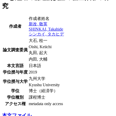
究
作成者姓名
新改, 敬英
作成者
SHINKAI, Takahide
シンカイ, タカヒデ
大石, 桂一
Oishi, Keiichi
論文調査委員
丸田, 起大
内田, 大輔
本文言語
日本語
学位授与年度
2019
九州大学
学位授与大学
Kyushu University
学位
博士（経済学）
学位種別
課程博士
アクセス権
metadata only access
本文ファイル