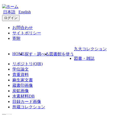
日本語
English
ログイン
お問合わせ
サイトポリシー
寄附
九大コレクション
HOME
探す・調べる
図書館を使う
図書・雑誌
リポジトリ(QIR)
学位論文
貴重資料
麻生家文書
蔵書印画像
炭鉱画像
水素材料DB
目録カード画像
所蔵コレクション