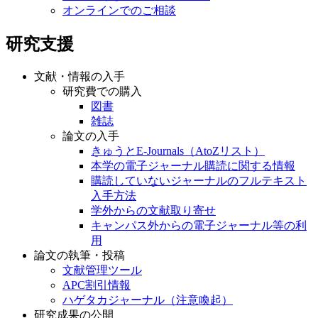
オンラインでのご相談
研究支援
文献・情報の入手
研究費での購入
図書
雑誌
論文の入手
きゅうとE-Journals（AtoZリスト）
本学の電子ジャーナル購読に関する情報
購読していないジャーナルのフルテキスト
入手方法
学外からの文献取り寄せ
キャンパス外からの電子ジャーナル等の利
用
論文の執筆・投稿
文献管理ツール
APC割引情報
ハゲタカジャーナル（注意喚起）
研究成果の公開