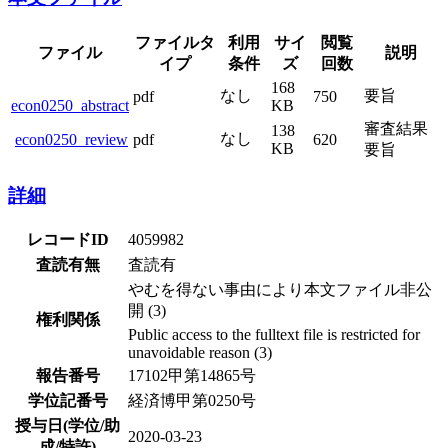
ファイルタ
利用
サイ
閲覧
ファイル
説明
イプ
条件
ズ
回数
168
なし
要旨
pdf
750
econ0250_abstract
KB
審査結果
138
なし
econ0250_review
pdf
620
KB
要旨
詳細
レコードID
4059982
査読有無
査読有
やむを得ない事由により本文ファイル非公
開 (3)
権利関係
Public access to the fulltext file is restricted for
unavoidable reason (3)
報告番号
17102甲第14865号
学位記番号
経済博甲第0250号
授与日(学位/助
2020-03-23
成/特許)