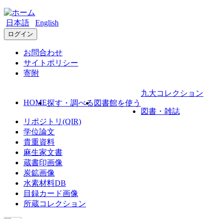
日本語
English
ログイン
お問合わせ
サイトポリシー
寄附
九大コレクション
HOME
探す・調べる
図書館を使う
図書・雑誌
リポジトリ(QIR)
学位論文
貴重資料
麻生家文書
蔵書印画像
炭鉱画像
水素材料DB
目録カード画像
所蔵コレクション