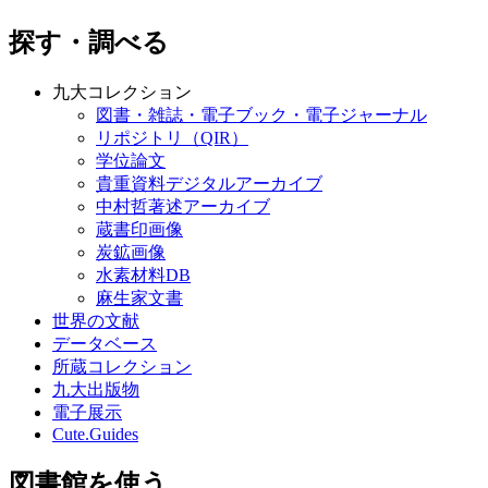
探す・調べる
九大コレクション
図書・雑誌・電子ブック・電子ジャーナル
リポジトリ（QIR）
学位論文
貴重資料デジタルアーカイブ
中村哲著述アーカイブ
蔵書印画像
炭鉱画像
水素材料DB
麻生家文書
世界の文献
データベース
所蔵コレクション
九大出版物
電子展示
Cute.Guides
図書館を使う