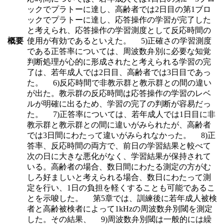
ックでプラトーに達し、高齢者では2日目の第1ブロ
ックでプラトーに達し、応答操作の学習が完了した
と考えられ、応答操作の学習測度として反応時間の
概要
使用が有効であるといえた。 5)正確さの学習測度
である正答率については、周波数弁別に必要な知覚
判断処理が心的に形成されたと考えられる学習の完
了は、若年成人では2日目、高齢者では3日目であっ
た。 6)反応時間で非教示群と教示群との間の違い
が出た。教示群の反応時間は応答操作の学習のレベ
ルが明確に出るため、学習の完了の判断が容易だっ
た。 7)正答率については、若年成人では1日目に非
教示群と教示群との間に違いがみられたが、高齢者
では3日間にわたって違いがみられなかった。 8)正
答率、反応時間の両方で、前日の学習結果と較べて
次の日に大きな悪化がなく、学習結果が保持されて
いる。高齢者の場合、数日間にわたる測定の方がむ
しろ好ましいと考えられる場合、数日にわたって測
定を行い、1日の負担を軽くすることも可能であるこ
とを示唆した。 第5章では、訓練後に若年成人被検
者と高齢被検者によって1kHzの周波数弁別閾を測定
した。その結果、 9)周波数弁別閾は一般的には繰