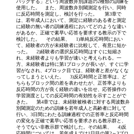
バックする」という周波数弁別課題の2種類の訓練を
使用した。 また、周波数弁別閾測定を行い、同時
に反応時間を測定し、検討を行った。 第3章で
は、若年成人において、測定に経験のある者と測定
に経験の無い者の訓練過程においてどのような違い
があるか、正確で素早い応答を要求する教示の下で
検討した。 その結果、 1)単純反応時間におい
て、経験者の方が未経験者に比較して、有意に短か
った。 2)経験者の選択反応時間はすぐに短縮さ
れ、未経験者よりも学習が速いと考えられる。一
方、未経験者は特に第1ブロックが長いが、すぐに学
習がなされ、4ブロック目では、経験者と差がなくな
ってしまうといえた。 3)反応時間と正答率は、ど
ちらもブロック間の差を表わせたが、正答率よりも
反応時間の方が良く経験の違いを出せ、応答操作の
学習測度としての反応時間の有効性を示すことがで
きた。 第4章では、未経験被検者に対する周波数弁
別閾測定のための訓練を若年成人と高齢者に対して
行い、3日間にわたる訓練過程での正答率と反応時間
の変化を正確で素早い応答を要求される教示群と、
そうでない非教示群で検討した。その結果、 4)反
応時間については、若年成人では1日目の第2～3ブロ