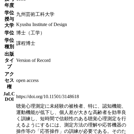
年度
学位
九州芸術工科大学
授与
Kyushu Institute of Design
大学
学位
博士（工学）
学位
課程博士
種別
出版
タイ
Version of Record
プ
アク
セス
open access
権
JaLC
https://doi.org/10.11501/3148618
DOI
聴覚心理測定に未経験の被検者、特に、認知機能、
運動機能が低下し、個人差が大きな高齢者を効率良
く訓練し、短時間で信頼性のある聴覚心理測定を行
えるようにするには、測定方法の理解や応答機器の
操作等の「応答操作」の訓練が必要である。そのた