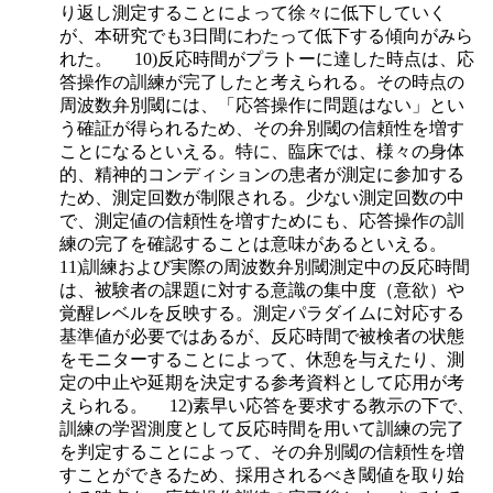
り返し測定することによって徐々に低下していく
が、本研究でも3日間にわたって低下する傾向がみら
れた。 10)反応時間がプラトーに達した時点は、応
答操作の訓練が完了したと考えられる。その時点の
周波数弁別閾には、「応答操作に問題はない」とい
う確証が得られるため、その弁別閾の信頼性を増す
ことになるといえる。特に、臨床では、様々の身体
的、精神的コンディションの患者が測定に参加する
ため、測定回数が制限される。少ない測定回数の中
で、測定値の信頼性を増すためにも、応答操作の訓
練の完了を確認することは意味があるといえる。
11)訓練および実際の周波数弁別閾測定中の反応時間
は、被験者の課題に対する意識の集中度（意欲）や
覚醒レベルを反映する。測定パラダイムに対応する
基準値が必要ではあるが、反応時間で被検者の状態
をモニターすることによって、休憩を与えたり、測
定の中止や延期を決定する参考資料として応用が考
えられる。 12)素早い応答を要求する教示の下で、
訓練の学習測度として反応時間を用いて訓練の完了
を判定することによって、その弁別閾の信頼性を増
すことができるため、採用されるべき閾値を取り始