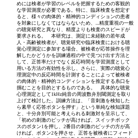
めには検者が学習のレベルを把握するための客観的
な学習測度が必要である。特に、臨床検査を想定す
ると、様々の肉体的・精神的コンディションの患者
を対象にしなくてはならないため、
...
精度重視の一般
の聴覚研究と異なり、精度よりも検査のスピードが
要求される。 本研究は、測定に未経験の若年成
人・高齢被検者が、聴覚研究や臨床検査における聴
覚心理測定に参加する場合、被検者が応答操作を理
解したかどうかを訓練過程の中で見つけ出す方法と
して、正答率だけでなく反応時間を学習測度として
用いる方法の有効性を示し、さらに、実際の聴覚心
理測定中の反応時間を計測することによって被検者
の肉体的・精神的コンディションを推定する糸口を
掴むことを目的とするものである。 具体的な聴覚
心理測定として1kHz純音の周波数弁別閾測定を取り
上げて検討した。訓練方法は、「音刺激を検知した
ら素早く応答ボタンを押す」という単純な検知課題
と、十分弁別可能と考えられる刺激対を呈示して、
「初めの刺激のピッチが高ければ、スイッチボック
スのボタン1を押し、2番目の刺激のピッチの方が高
ければ、ボタン2を押させ、正答を被検者にフィード