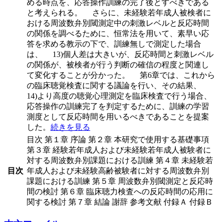
める時点を、応答操作訓練の完了後とすべきである
と考えられる。 さらに、未経験若年成人被検者に
おける周波数弁別閾測定中の刺激レベルと反応時間
の関係を調べるために、恒常法を用いて、素早い応
答を求める教示の下で、訓練無しで測定した場合
は、 13)個人差は大きいが、反応時間と刺激レベル
の関係が、被検者が行う判断の確信の程度と関連し
て変化することが分かった。 第6章では、これから
の臨床聴覚検査に関する議論を行い、その結果、
14)より高度の聴覚心理測定を臨床検査で行う場合、
応答操作の訓練完了を判定するために、訓練の学習
測度として反応時間を用いるべきであることを提案
した。
続きを見る
目次 第１章 序論 第２章 本研究で使用する基礎事項
第３章 経験若年成人および未経験若年成人被験者に
対する周波数弁別課題における訓練 第４章 未経験若
目次
年成人および未経験高齢被験者に対する周波数弁別
課題における訓練 第５章 周波数弁別閾測定と反応時
間の検討 第６章 臨床聴力検査への反応時間の応用に
関する検討 第７章 結論 謝辞 参考文献 付録Ａ 付録Ｂ