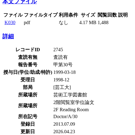
本文ファイル
ファイル
ファイルタイプ
利用条件
サイズ
閲覧回数
説明
K030
pdf
なし
4.17 MB
1,488
詳細
レコードID
2745
査読有無
査読有
報告番号
甲第30号
授与日(学位/助成/特許)
1999-03-18
受理日
1998-12
部局
[芸工大]
所蔵場所
芸術工学図書館
2階閲覧室学位論文
所蔵場所
2F Reading Room
所在記号
Doctor/A/30
登録日
2013.07.09
更新日
2026.04.23