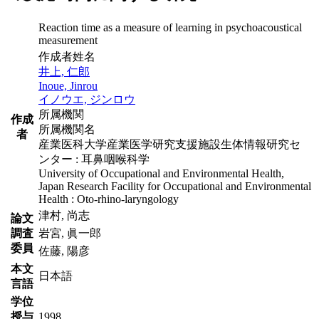
Reaction time as a measure of learning in psychoacoustical
measurement
作成者姓名
井上, 仁郎
Inoue, Jinrou
イノウエ, ジンロウ
所属機関
作成
所属機関名
者
産業医科大学産業医学研究支援施設生体情報研究セ
ンター : 耳鼻咽喉科学
University of Occupational and Environmental Health,
Japan Research Facility for Occupational and Environmental
Health : Oto-rhino-laryngology
津村, 尚志
論文
調査
岩宮, 眞一郎
委員
佐藤, 陽彦
本文
日本語
言語
学位
授与
1998