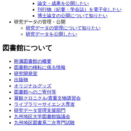
論文・成果を公開したい
刊行物（紀要・学会誌）を電子化したい
博士論文の公開について知りたい
研究データの管理・公開
研究データの管理について知りたい
研究データを公開したい
図書館について
附属図書館の概要
図書館の移転に係る情報
研究開発室
出版物
オリジナルグッズ
図書館へのご寄付等
展観クロニクル/貴重文物講習会
ライブラリーサイエンス専攻
研究データ管理支援部門
九州地区大学図書館協議会
九州地区図書系二次専門試験