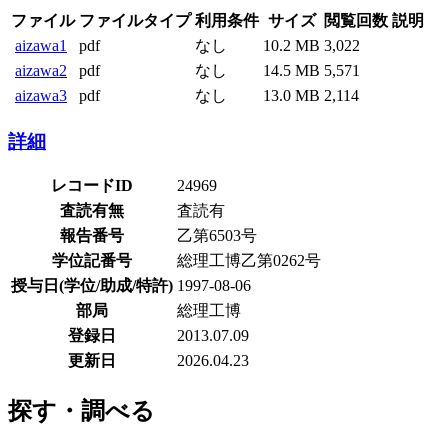
ファイル
ファイルタイプ
利用条件
サイズ
閲覧回数
説明
aizawa1
pdf
なし
10.2 MB
3,022
aizawa2
pdf
なし
14.5 MB
5,571
aizawa3
pdf
なし
13.0 MB
2,114
詳細
レコードID
24969
査読有無
査読有
報告番号
乙第6503号
学位記番号
総理工博乙第0262号
授与日(学位/助成/特許)
1997-08-06
部局
総理工博
登録日
2013.07.09
更新日
2026.04.23
探す・調べる