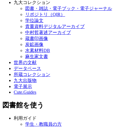
九大コレクション
図書・雑誌・電子ブック・電子ジャーナル
リポジトリ（QIR）
学位論文
貴重資料デジタルアーカイブ
中村哲著述アーカイブ
蔵書印画像
炭鉱画像
水素材料DB
麻生家文書
世界の文献
データベース
所蔵コレクション
九大出版物
電子展示
Cute.Guides
図書館を使う
利用ガイド
学生・教職員の方