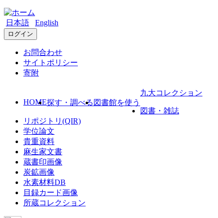
日本語
English
ログイン
お問合わせ
サイトポリシー
寄附
九大コレクション
HOME
探す・調べる
図書館を使う
図書・雑誌
リポジトリ(QIR)
学位論文
貴重資料
麻生家文書
蔵書印画像
炭鉱画像
水素材料DB
目録カード画像
所蔵コレクション