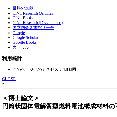
世界の文献
CiNii Research (Articles)
CiNii Books
CiNii Research (Dissertations)
国立国会図書館サーチ
Google
Google Scholar
Google Books
カーリル
利用統計
このページへのアクセス：4,833回
CLOSE
»
＜博士論文＞
円筒状固体電解質型燃料電池構成材料の