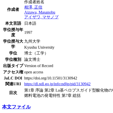
作成者姓名
相澤, 正信
作成者
Aizawa, Masanobu
アイザワ, マサノブ
本文言語
日本語
学位授与年
1997
度
学位授与大
九州大学
学
Kyushu University
学位
博士（工学）
学位種別
論文博士
出版タイプ
Version of Record
アクセス権
open access
JaLC DOI
https://doi.org/10.11501/3130942
関連URI
https://dl.ndl.go.jp/info:ndljp/pid/3130942
第1章 序論 第2章 La基ペロプスガイド型酸化物
目次
燃料電池の発電特性 第7章 総括
本文ファイル