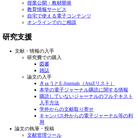
授業公開・教材開発
教育情報サービス
自宅で使える電子コンテンツ
オンラインでのご相談
研究支援
文献・情報の入手
研究費での購入
図書
雑誌
論文の入手
きゅうとE-Journals（AtoZリスト）
本学の電子ジャーナル購読に関する情報
購読していないジャーナルのフルテキスト
入手方法
学外からの文献取り寄せ
キャンパス外からの電子ジャーナル等の利
用
論文の執筆・投稿
文献管理ツール