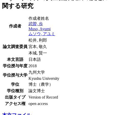
関する研究
作成者姓名
武曽, 歩
作成者
Muso, Ayumi
ムソウ, アユミ
松井, 利郎
論文調査委員
宮本, 敬久
本城, 賢一
本文言語
日本語
学位授与年度
2018
九州大学
学位授与大学
Kyushu University
学位
博士（農学）
学位種別
論文博士
出版タイプ
Version of Record
アクセス権
open access