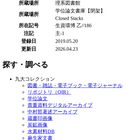
所蔵場所
理系図書館
学位論文書庫【閉架】
所蔵場所
Closed Stacks
所在記号
生資環博 乙//186
注記
主-1
登録日
2019.05.20
更新日
2026.04.23
探す・調べる
九大コレクション
図書・雑誌・電子ブック・電子ジャーナル
リポジトリ（QIR）
学位論文
貴重資料デジタルアーカイブ
中村哲著述アーカイブ
蔵書印画像
炭鉱画像
水素材料DB
麻生家文書