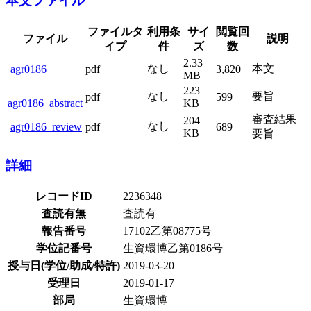
本文ファイル
ファイルタ
利用条
サイ
閲覧回
ファイル
説明
イプ
件
ズ
数
2.33
なし
本文
agr0186
pdf
3,820
MB
223
なし
要旨
pdf
599
agr0186_abstract
KB
審査結果
204
なし
agr0186_review
pdf
689
KB
要旨
詳細
レコードID
2236348
査読有無
査読有
報告番号
17102乙第08775号
学位記番号
生資環博乙第0186号
授与日(学位/助成/特許)
2019-03-20
受理日
2019-01-17
部局
生資環博