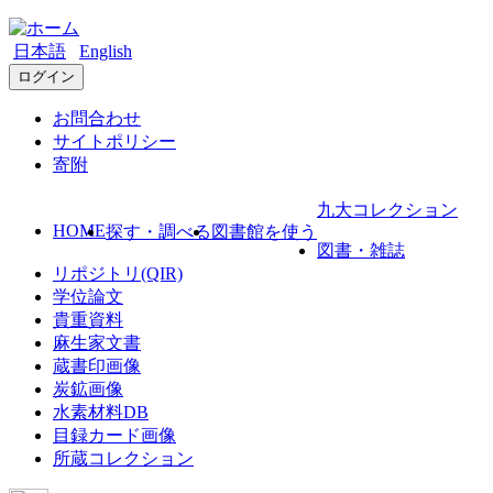
日本語
English
ログイン
お問合わせ
サイトポリシー
寄附
九大コレクション
HOME
探す・調べる
図書館を使う
図書・雑誌
リポジトリ(QIR)
学位論文
貴重資料
麻生家文書
蔵書印画像
炭鉱画像
水素材料DB
目録カード画像
所蔵コレクション