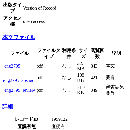
出版タイ
Version of Record
プ
アクセス
open access
権
本文ファイル
ファイルタ
利用条
サイ
閲覧回
ファイル
説明
イプ
件
ズ
数
22.1
なし
本文
eng2795
pdf
843
MB
188
なし
要旨
pdf
421
eng2795_abstract
KB
審査結果
21.7
なし
eng2795_review
pdf
349
KB
要旨
詳細
レコードID
1959122
査読有無
査読有