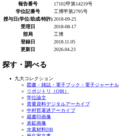
報告番号
17102甲第14219号
学位記番号
工博甲第2795号
授与日(学位/助成/特許)
2018-09-25
受理日
2018-08-17
部局
工博
登録日
2018.11.05
更新日
2026.04.23
探す・調べる
九大コレクション
図書・雑誌・電子ブック・電子ジャーナル
リポジトリ（QIR）
学位論文
貴重資料デジタルアーカイブ
中村哲著述アーカイブ
蔵書印画像
炭鉱画像
水素材料DB
麻生家文書