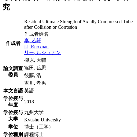
究
Residual Ultimate Strength of Axially Compressed Tube
after Collision or Corrosion
作成者姓名
李, 若轩
作成者
Li, Ruoxuan
リー, ルシュアン
柳原, 大輔
篠田, 岳思
論文調査
委員
後藤, 浩二
吉川, 孝男
本文言語
英語
学位授与
2018
年度
学位授与
九州大学
大学
Kyushu University
学位
博士（工学）
学位種別
課程博士