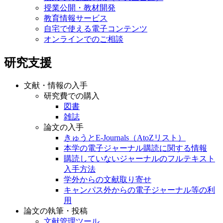
授業公開・教材開発
教育情報サービス
自宅で使える電子コンテンツ
オンラインでのご相談
研究支援
文献・情報の入手
研究費での購入
図書
雑誌
論文の入手
きゅうとE-Journals（AtoZリスト）
本学の電子ジャーナル購読に関する情報
購読していないジャーナルのフルテキスト
入手方法
学外からの文献取り寄せ
キャンパス外からの電子ジャーナル等の利
用
論文の執筆・投稿
文献管理ツール