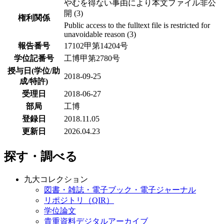
やむを得ない事由により本文ファイル非公
開 (3)
権利関係
Public access to the fulltext file is restricted for
unavoidable reason (3)
報告番号
17102甲第14204号
学位記番号
工博甲第2780号
授与日(学位/助
2018-09-25
成/特許)
受理日
2018-06-27
部局
工博
登録日
2018.11.05
更新日
2026.04.23
探す・調べる
九大コレクション
図書・雑誌・電子ブック・電子ジャーナル
リポジトリ（QIR）
学位論文
貴重資料デジタルアーカイブ