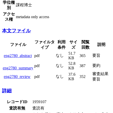
学位種
課程博士
別
アクセ
metadata only access
ス権
本文ファイル
ファイルタ
利用
サイ
閲覧
ファイル
説明
イプ
条件
ズ
回数
51.7
なし
要旨
eng2780_abstract
pdf
365
KB
52.8
なし
要約
pdf
387
eng2780_summary
KB
審査結果
37.6
なし
eng2780_review
pdf
352
KB
要旨
詳細
レコードID
1959107
査読有無
査読有