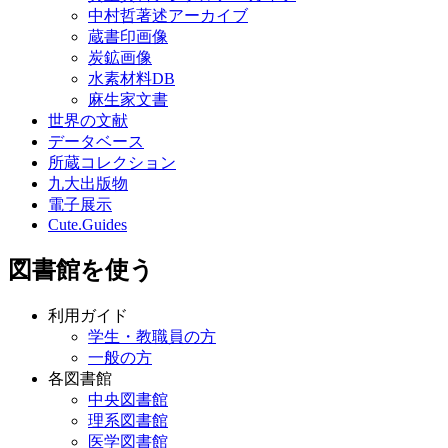
中村哲著述アーカイブ
蔵書印画像
炭鉱画像
水素材料DB
麻生家文書
世界の文献
データベース
所蔵コレクション
九大出版物
電子展示
Cute.Guides
図書館を使う
利用ガイド
学生・教職員の方
一般の方
各図書館
中央図書館
理系図書館
医学図書館