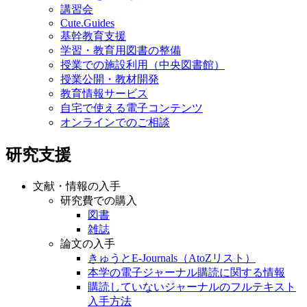
講習会
Cute.Guides
基幹教育支援
学習・教育用図書の整備
授業での施設利用（中央図書館）
授業公開・教材開発
教育情報サービス
自宅で使える電子コンテンツ
オンラインでのご相談
研究支援
文献・情報の入手
研究費での購入
図書
雑誌
論文の入手
きゅうとE-Journals（AtoZリスト）
本学の電子ジャーナル購読に関する情報
購読していないジャーナルのフルテキスト
入手方法