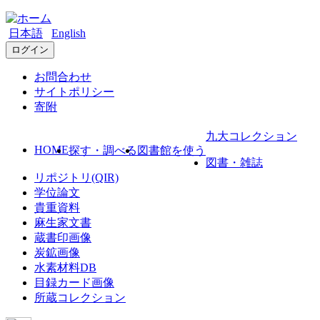
日本語
English
ログイン
お問合わせ
サイトポリシー
寄附
九大コレクション
HOME
探す・調べる
図書館を使う
図書・雑誌
リポジトリ(QIR)
学位論文
貴重資料
麻生家文書
蔵書印画像
炭鉱画像
水素材料DB
目録カード画像
所蔵コレクション