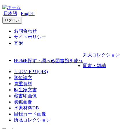
日本語
English
ログイン
お問合わせ
サイトポリシー
寄附
九大コレクション
HOME
探す・調べる
図書館を使う
図書・雑誌
リポジトリ(QIR)
学位論文
貴重資料
麻生家文書
蔵書印画像
炭鉱画像
水素材料DB
目録カード画像
所蔵コレクション