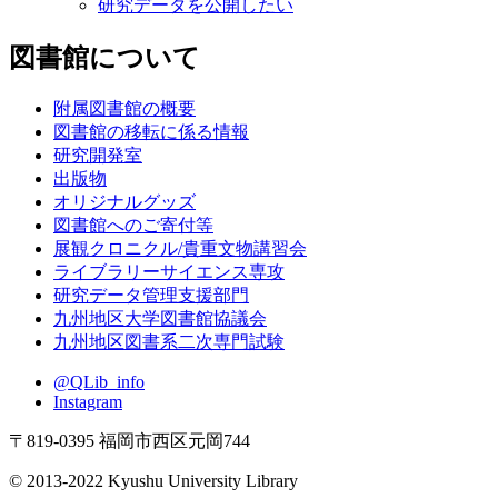
研究データを公開したい
図書館について
附属図書館の概要
図書館の移転に係る情報
研究開発室
出版物
オリジナルグッズ
図書館へのご寄付等
展観クロニクル/貴重文物講習会
ライブラリーサイエンス専攻
研究データ管理支援部門
九州地区大学図書館協議会
九州地区図書系二次専門試験
@QLib_info
Instagram
〒819-0395 福岡市西区元岡744
© 2013-2022 Kyushu University Library