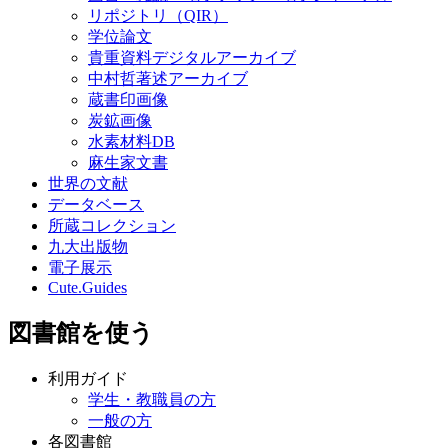
リポジトリ（QIR）
学位論文
貴重資料デジタルアーカイブ
中村哲著述アーカイブ
蔵書印画像
炭鉱画像
水素材料DB
麻生家文書
世界の文献
データベース
所蔵コレクション
九大出版物
電子展示
Cute.Guides
図書館を使う
利用ガイド
学生・教職員の方
一般の方
各図書館