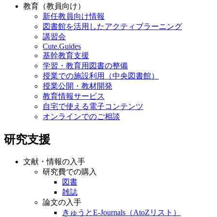
教育（教員向け）
新任教員向け情報
図書館を活用したアクティブラーニング
講習会
Cute.Guides
基幹教育支援
学習・教育用図書の整備
授業での施設利用（中央図書館）
授業公開・教材開発
教育情報サービス
自宅で使える電子コンテンツ
オンラインでのご相談
研究支援
文献・情報の入手
研究費での購入
図書
雑誌
論文の入手
きゅうとE-Journals（AtoZリスト）