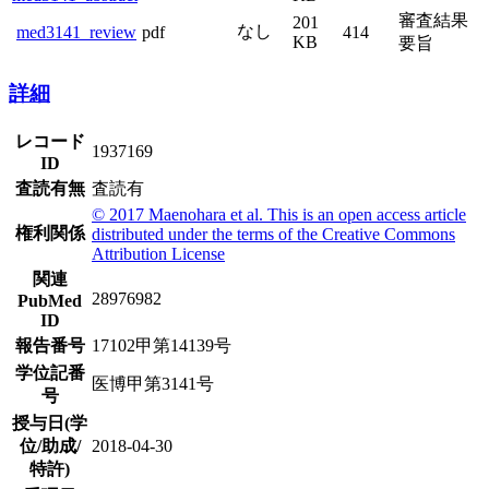
審査結果
201
なし
med3141_review
pdf
414
KB
要旨
詳細
レコード
1937169
ID
査読有無
査読有
© 2017 Maenohara et al. This is an open access article
権利関係
distributed under the terms of the Creative Commons
Attribution License
関連
28976982
PubMed
ID
報告番号
17102甲第14139号
学位記番
医博甲第3141号
号
授与日(学
位/助成/
2018-04-30
特許)