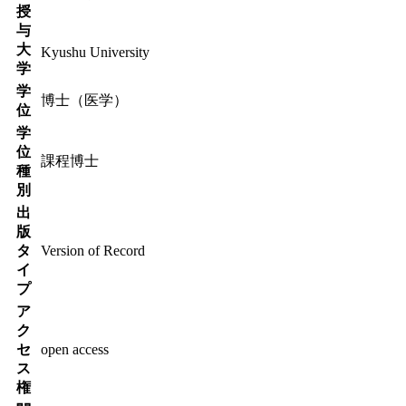
授
与
大
Kyushu University
学
学
博士（医学）
位
学
位
課程博士
種
別
出
版
タ
Version of Record
イ
プ
ア
ク
セ
open access
ス
権