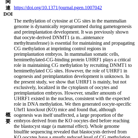
関
https://doi.org/10.1371/journal.pgen.1007042
連
DOI
The methylation of cytosine at CG sites in the mammalian
genome is dynamically reprogrammed during gametogenesis
and preimplantation development. It was previously shown
that oocyte-derived DNMT1 (a m
...
aintenance
methyltransferase) is essential for maintaining and propagating
CG methylation at imprinting control regions in
preimplantation embryos. In mammalian somatic cells,
hemimethylated-CG-binding protein UHRF1 plays a critical
role in maintaining CG methylation by recruiting DNMT1 to
hemimethylated CG sites. However, the role of UHRF1 in
oogenesis and preimplantation development is unknown. In
the present study, we show that UHRF1 is mainly, but not
exclusively, localized in the cytoplasm of oocytes and
preimplantation embryos. However, smaller amounts of
UHRF1 existed in the nucleus, consistent with the expected
role in DNA methylation. We then generated oocyte-specific
Uhrf1 knockout (KO) mice and found that, although
概
oogenesis was itself unaffected, a large proportion of the
embryos derived from the KO oocytes died before reaching
要
the blastocyst stage (a maternal effect). Whole genome
bisulfite sequencing revealed that blastocysts derived from
KO oocytes have a greatly reduced level of CG methylation,