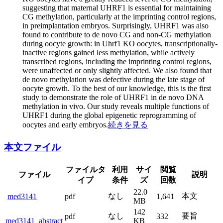
suggesting that maternal UHRF1 is essential for maintaining
CG methylation, particularly at the imprinting control regions,
in preimplantation embryos. Surprisingly, UHRF1 was also
found to contribute to de novo CG and non-CG methylation
during oocyte growth: in Uhrf1 KO oocytes, transcriptionally-
inactive regions gained less methylation, while actively
transcribed regions, including the imprinting control regions,
were unaffected or only slightly affected. We also found that
de novo methylation was defective during the late stage of
oocyte growth. To the best of our knowledge, this is the first
study to demonstrate the role of UHRF1 in de novo DNA
methylation in vivo. Our study reveals multiple functions of
UHRF1 during the global epigenetic reprogramming of
oocytes and early embryos.
続きを見る
本文ファイル
ファイルタ
利用
サイ
閲覧
ファイル
説明
イプ
条件
ズ
回数
22.0
なし
本文
med3141
pdf
1,641
MB
142
なし
要旨
pdf
332
med3141_abstract
KB