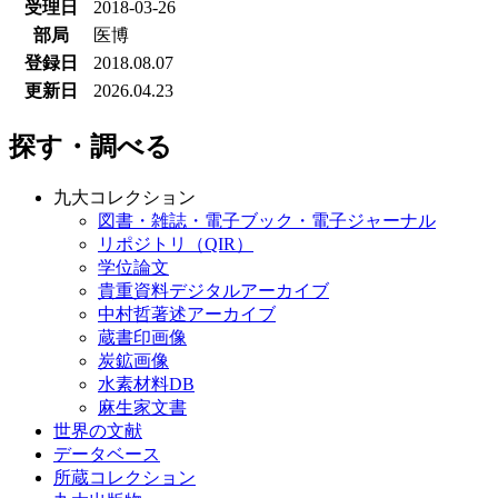
受理日
2018-03-26
部局
医博
登録日
2018.08.07
更新日
2026.04.23
探す・調べる
九大コレクション
図書・雑誌・電子ブック・電子ジャーナル
リポジトリ（QIR）
学位論文
貴重資料デジタルアーカイブ
中村哲著述アーカイブ
蔵書印画像
炭鉱画像
水素材料DB
麻生家文書
世界の文献
データベース
所蔵コレクション