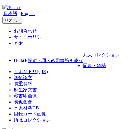
日本語
English
ログイン
お問合わせ
サイトポリシー
寄附
九大コレクション
HOME
探す・調べる
図書館を使う
図書・雑誌
リポジトリ(QIR)
学位論文
貴重資料
麻生家文書
蔵書印画像
炭鉱画像
水素材料DB
目録カード画像
所蔵コレクション