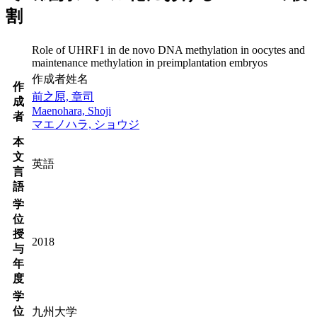
割
Role of UHRF1 in de novo DNA methylation in oocytes and
maintenance methylation in preimplantation embryos
作成者姓名
作
前之𠩤, 章司
成
Maenohara, Shoji
者
マエノハラ, ショウジ
本
文
英語
言
語
学
位
授
2018
与
年
度
学
位
九州大学