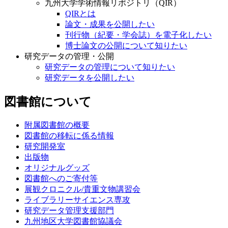
九州大学学術情報リポジトリ（QIR）
QIRとは
論文・成果を公開したい
刊行物（紀要・学会誌）を電子化したい
博士論文の公開について知りたい
研究データの管理・公開
研究データの管理について知りたい
研究データを公開したい
図書館について
附属図書館の概要
図書館の移転に係る情報
研究開発室
出版物
オリジナルグッズ
図書館へのご寄付等
展観クロニクル/貴重文物講習会
ライブラリーサイエンス専攻
研究データ管理支援部門
九州地区大学図書館協議会