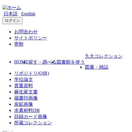
日本語
English
ログイン
お問合わせ
サイトポリシー
寄附
九大コレクション
HOME
探す・調べる
図書館を使う
図書・雑誌
リポジトリ(QIR)
学位論文
貴重資料
麻生家文書
蔵書印画像
炭鉱画像
水素材料DB
目録カード画像
所蔵コレクション