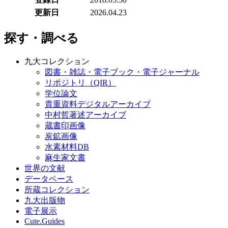
更新日
2026.04.23
探す・調べる
九大コレクション
図書・雑誌・電子ブック・電子ジャーナル
リポジトリ（QIR）
学位論文
貴重資料デジタルアーカイブ
中村哲著述アーカイブ
蔵書印画像
炭鉱画像
水素材料DB
麻生家文書
世界の文献
データベース
所蔵コレクション
九大出版物
電子展示
Cute.Guides