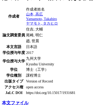
作成者姓名
山本, 高広
作成者
Yamamoto, Takahiro
ヤマモト, タカヒロ
住吉, 大輔
論文調査委員
尾崎, 明仁
趙, 世晨
本文言語
日本語
学位授与年度
2017
九州大学
学位授与大学
Kyushu University
学位
博士（工学）
学位種別
課程博士
出版タイプ
Version of Record
アクセス権
open access
JaLC DOI
https://doi.org/10.15017/1931681
本文ファイル