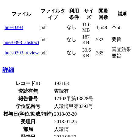
ファイルタ
利用
サイ
閲覧
ファイル
説明
イプ
条件
ズ
回数
11.0
なし
本文
hues0393
pdf
1,548
MB
167
なし
要旨
pdf
532
hues0393_abstract
KB
審査結果
30.6
なし
hues0393_review
pdf
385
KB
要旨
詳細
レコードID
1931681
査読有無
査読有
報告番号
17102甲第13828号
学位記番号
人環博甲第0393号
授与日(学位/助成/特許)
2018-03-20
受理日
2018-01-25
部局
人環博
登録日
2018.05.30