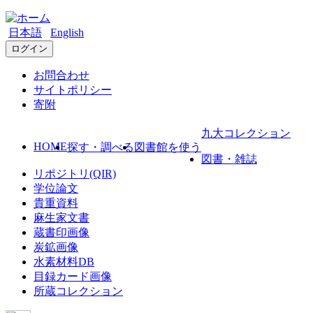
日本語
English
ログイン
お問合わせ
サイトポリシー
寄附
九大コレクション
HOME
探す・調べる
図書館を使う
図書・雑誌
リポジトリ(QIR)
学位論文
貴重資料
麻生家文書
蔵書印画像
炭鉱画像
水素材料DB
目録カード画像
所蔵コレクション