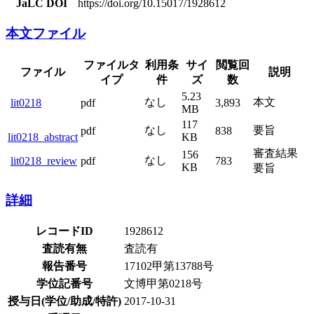
JaLC DOI
https://doi.org/10.15017/1928612
本文ファイル
ファイルタ
利用条
サイ
閲覧回
ファイル
説明
イプ
件
ズ
数
5.23
なし
本文
lit0218
pdf
3,893
MB
117
なし
要旨
pdf
838
lit0218_abstract
KB
審査結果
156
なし
lit0218_review
pdf
783
KB
要旨
詳細
レコードID
1928612
査読有無
査読有
報告番号
17102甲第13788号
学位記番号
文博甲第0218号
授与日(学位/助成/特許)
2017-10-31