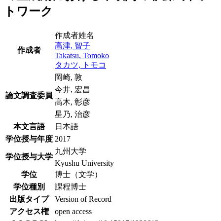
トワーク
作成者姓名
高津, 智子
作成者
Takatsu, Tomoko
タカツ, トモコ
岡崎, 敦
今井, 宏昌
論文調査委員
高木, 彰彦
星乃, 治彦
本文言語
日本語
学位授与年度
2017
九州大学
学位授与大学
Kyushu University
学位
博士（文学）
学位種別
課程博士
出版タイプ
Version of Record
アクセス権
open access