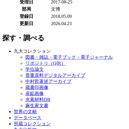
受理日
2017-08-25
部局
文博
登録日
2018.05.09
更新日
2026.04.23
探す・調べる
九大コレクション
図書・雑誌・電子ブック・電子ジャーナル
リポジトリ（QIR）
学位論文
貴重資料デジタルアーカイブ
中村哲著述アーカイブ
蔵書印画像
炭鉱画像
水素材料DB
麻生家文書
世界の文献
データベース
所蔵コレクション