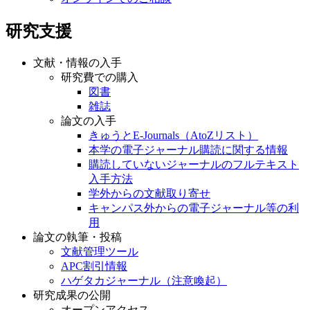
研究支援
文献・情報の入手
研究費での購入
図書
雑誌
論文の入手
きゅうとE-Journals（AtoZリスト）
本学の電子ジャーナル購読に関する情報
購読していないジャーナルのフルテキスト
入手方法
学外からの文献取り寄せ
キャンパス外からの電子ジャーナル等の利
用
論文の執筆・投稿
文献管理ツール
APC割引情報
ハゲタカジャーナル（注意喚起）
研究成果の公開
オープンアクセス