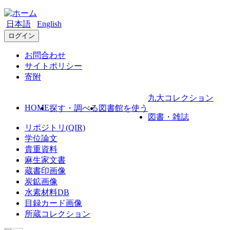
日本語
English
ログイン
お問合わせ
サイトポリシー
寄附
九大コレクション
HOME
探す・調べる
図書館を使う
図書・雑誌
リポジトリ(QIR)
学位論文
貴重資料
麻生家文書
蔵書印画像
炭鉱画像
水素材料DB
目録カード画像
所蔵コレクション