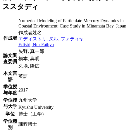
ススタディ
Numerical Modeling of Particulate Mercury Dynamics in
Coastal Environment: Case Study in Minamata Bay, Japan
作成者姓名
作成者
エディストリ, ヌル, ファティヤ
Edistri, Nur Fathya
矢野, 真一郎
論文調
橋本, 典明
査委員
久場, 隆広
本文言
英語
語
学位授
2017
与年度
学位授
九州大学
与大学
Kyushu University
学位
博士（工学）
学位種
課程博士
別