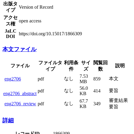
出版タ
Version of Record
イプ
アクセ
open access
ス権
JaLC
https://doi.org/10.15017/1866309
DOI
本文ファイル
ファイルタ
利用条
サイ
閲覧回
ファイル
説明
イプ
件
ズ
数
7.53
なし
本文
eng2706
pdf
859
MB
56.0
なし
要旨
pdf
414
eng2706_abstract
KB
審査結果
67.7
なし
eng2706_review
pdf
349
KB
要旨
詳細
レコードID
1866309