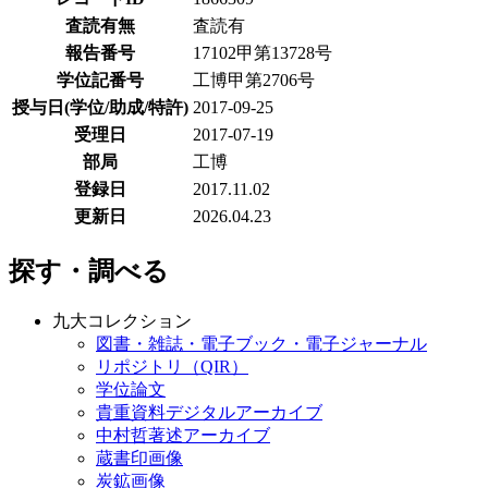
査読有無
査読有
報告番号
17102甲第13728号
学位記番号
工博甲第2706号
授与日(学位/助成/特許)
2017-09-25
受理日
2017-07-19
部局
工博
登録日
2017.11.02
更新日
2026.04.23
探す・調べる
九大コレクション
図書・雑誌・電子ブック・電子ジャーナル
リポジトリ（QIR）
学位論文
貴重資料デジタルアーカイブ
中村哲著述アーカイブ
蔵書印画像
炭鉱画像