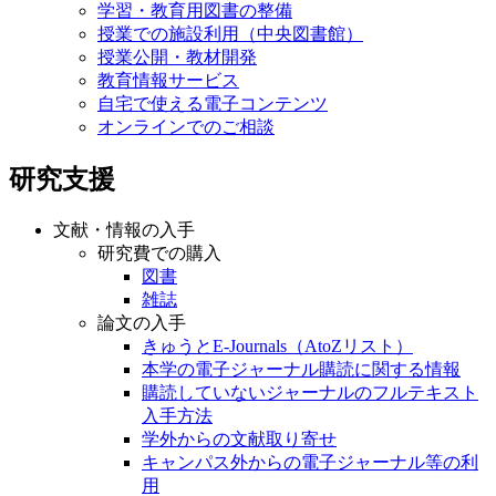
学習・教育用図書の整備
授業での施設利用（中央図書館）
授業公開・教材開発
教育情報サービス
自宅で使える電子コンテンツ
オンラインでのご相談
研究支援
文献・情報の入手
研究費での購入
図書
雑誌
論文の入手
きゅうとE-Journals（AtoZリスト）
本学の電子ジャーナル購読に関する情報
購読していないジャーナルのフルテキスト
入手方法
学外からの文献取り寄せ
キャンパス外からの電子ジャーナル等の利
用