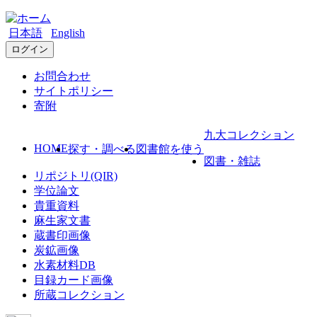
日本語
English
ログイン
お問合わせ
サイトポリシー
寄附
九大コレクション
HOME
探す・調べる
図書館を使う
図書・雑誌
リポジトリ(QIR)
学位論文
貴重資料
麻生家文書
蔵書印画像
炭鉱画像
水素材料DB
目録カード画像
所蔵コレクション