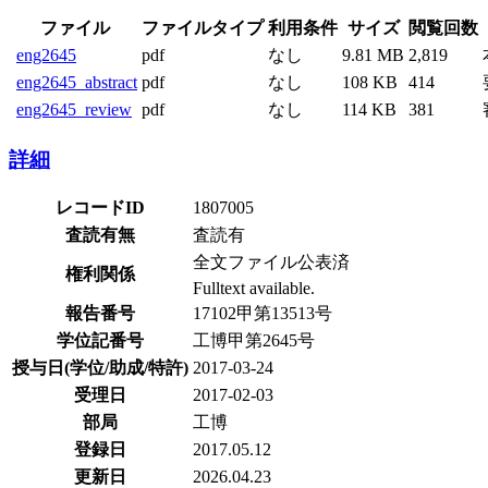
ファイル
ファイルタイプ
利用条件
サイズ
閲覧回数
eng2645
pdf
なし
9.81 MB
2,819
eng2645_abstract
pdf
なし
108 KB
414
eng2645_review
pdf
なし
114 KB
381
詳細
レコードID
1807005
査読有無
査読有
全文ファイル公表済
権利関係
Fulltext available.
報告番号
17102甲第13513号
学位記番号
工博甲第2645号
授与日(学位/助成/特許)
2017-03-24
受理日
2017-02-03
部局
工博
登録日
2017.05.12
更新日
2026.04.23