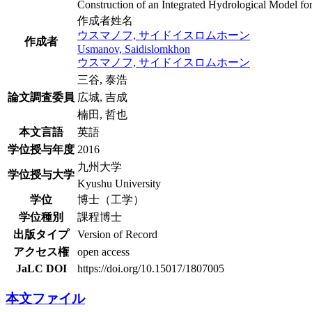
Construction of an Integrated Hydrological Model f
作成者姓名
ウスマノフ, サイドイスロムホーン
作成者
Usmanov, Saidislomkhon
ウスマノフ, サイドイスロムホーン
三谷, 泰浩
論文調査委員
広城, 吉成
楠田, 哲也
本文言語
英語
学位授与年度
2016
九州大学
学位授与大学
Kyushu University
学位
博士（工学）
学位種別
課程博士
出版タイプ
Version of Record
アクセス権
open access
JaLC DOI
https://doi.org/10.15017/1807005
本文ファイル