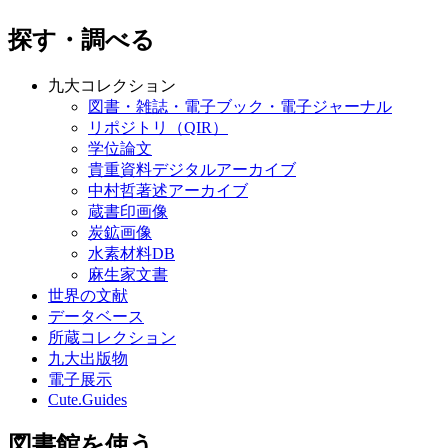
探す・調べる
九大コレクション
図書・雑誌・電子ブック・電子ジャーナル
リポジトリ（QIR）
学位論文
貴重資料デジタルアーカイブ
中村哲著述アーカイブ
蔵書印画像
炭鉱画像
水素材料DB
麻生家文書
世界の文献
データベース
所蔵コレクション
九大出版物
電子展示
Cute.Guides
図書館を使う