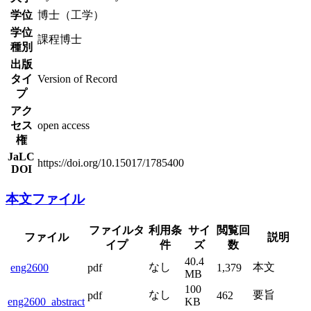
学位
博士（工学）
学位
課程博士
種別
出版
タイ
Version of Record
プ
アク
セス
open access
権
JaLC
https://doi.org/10.15017/1785400
DOI
本文ファイル
ファイルタ
利用条
サイ
閲覧回
ファイル
説明
イプ
件
ズ
数
40.4
なし
本文
eng2600
pdf
1,379
MB
100
なし
要旨
pdf
462
eng2600_abstract
KB