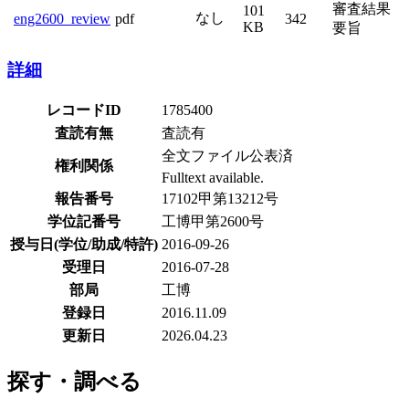
審査結果
101
なし
eng2600_review
pdf
342
KB
要旨
詳細
レコードID
1785400
査読有無
査読有
全文ファイル公表済
権利関係
Fulltext available.
報告番号
17102甲第13212号
学位記番号
工博甲第2600号
授与日(学位/助成/特許)
2016-09-26
受理日
2016-07-28
部局
工博
登録日
2016.11.09
更新日
2026.04.23
探す・調べる