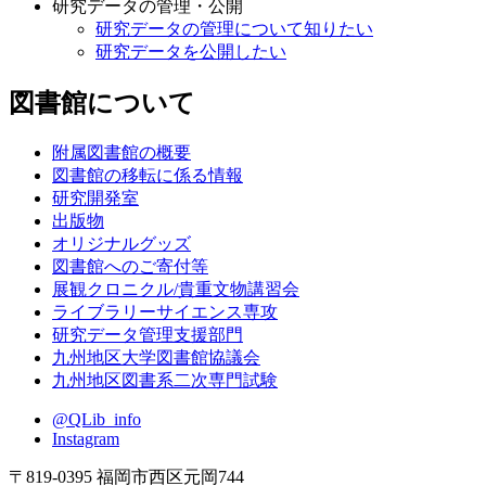
研究データの管理・公開
研究データの管理について知りたい
研究データを公開したい
図書館について
附属図書館の概要
図書館の移転に係る情報
研究開発室
出版物
オリジナルグッズ
図書館へのご寄付等
展観クロニクル/貴重文物講習会
ライブラリーサイエンス専攻
研究データ管理支援部門
九州地区大学図書館協議会
九州地区図書系二次専門試験
@QLib_info
Instagram
〒819-0395 福岡市西区元岡744