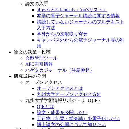
論文の入手
きゅうとE-Journals（AtoZリスト）
本学の電子ジャーナル購読に関する情報
購読していないジャーナルのフルテキスト
入手方法
学外からの文献取り寄せ
キャンパス外からの電子ジャーナル等の利
用
論文の執筆・投稿
文献管理ツール
APC割引情報
ハゲタカジャーナル（注意喚起）
研究成果の公開
オープンアクセス
オープンアクセスとは
九州大学オープンアクセス方針
九州大学学術情報リポジトリ（QIR）
QIRとは
論文・成果を公開したい
刊行物（紀要・学会誌）を電子化したい
博士論文の公開について知りたい