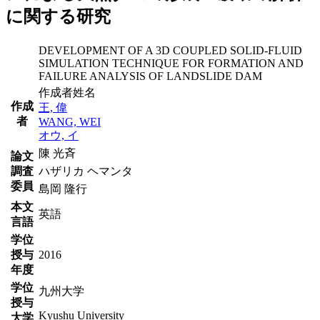
に関する研究
DEVELOPMENT OF A 3D COUPLED SOLID-FLUID
SIMULATION TECHNIQUE FOR FORMATION AND
FAILURE ANALYSIS OF LANDSLIDE DAM
作成者姓名
作成
王, 偉
者
WANG, WEI
オウ, イ
陳 光斉
論文
調査
ハザリカ ヘマンタ
委員
島岡 隆行
本文
英語
言語
学位
授与
2016
年度
学位
九州大学
授与
Kyushu University
大学