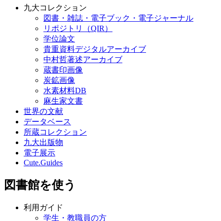
九大コレクション
図書・雑誌・電子ブック・電子ジャーナル
リポジトリ（QIR）
学位論文
貴重資料デジタルアーカイブ
中村哲著述アーカイブ
蔵書印画像
炭鉱画像
水素材料DB
麻生家文書
世界の文献
データベース
所蔵コレクション
九大出版物
電子展示
Cute.Guides
図書館を使う
利用ガイド
学生・教職員の方