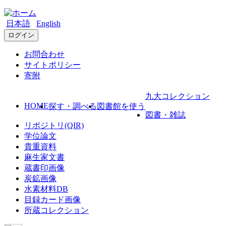
日本語
English
ログイン
お問合わせ
サイトポリシー
寄附
九大コレクション
HOME
探す・調べる
図書館を使う
図書・雑誌
リポジトリ(QIR)
学位論文
貴重資料
麻生家文書
蔵書印画像
炭鉱画像
水素材料DB
目録カード画像
所蔵コレクション