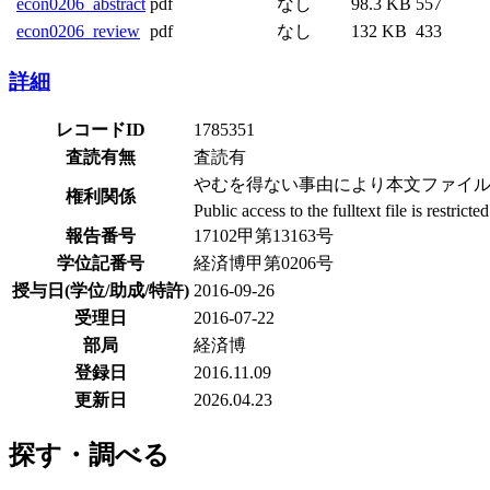
econ0206_abstract
pdf
なし
98.3 KB
557
econ0206_review
pdf
なし
132 KB
433
詳細
レコードID
1785351
査読有無
査読有
やむを得ない事由により本文ファイル非公
権利関係
Public access to the fulltext file is restrict
報告番号
17102甲第13163号
学位記番号
経済博甲第0206号
授与日(学位/助成/特許)
2016-09-26
受理日
2016-07-22
部局
経済博
登録日
2016.11.09
更新日
2026.04.23
探す・調べる