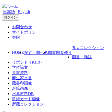
日本語
English
ログイン
お問合わせ
サイトポリシー
寄附
九大コレクション
HOME
探す・調べる
図書館を使う
図書・雑誌
リポジトリ(QIR)
学位論文
貴重資料
麻生家文書
蔵書印画像
炭鉱画像
水素材料DB
目録カード画像
所蔵コレクション