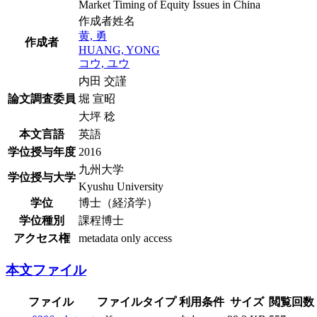
Market Timing of Equity Issues in China
作成者姓名
黄, 勇
作成者
HUANG, YONG
コウ, ユウ
内田 交謹
論文調査委員
堀 宣昭
大坪 稔
本文言語
英語
学位授与年度
2016
九州大学
学位授与大学
Kyushu University
学位
博士（経済学）
学位種別
課程博士
アクセス権
metadata only access
本文ファイル
ファイル
ファイルタイプ
利用条件
サイズ
閲覧回数