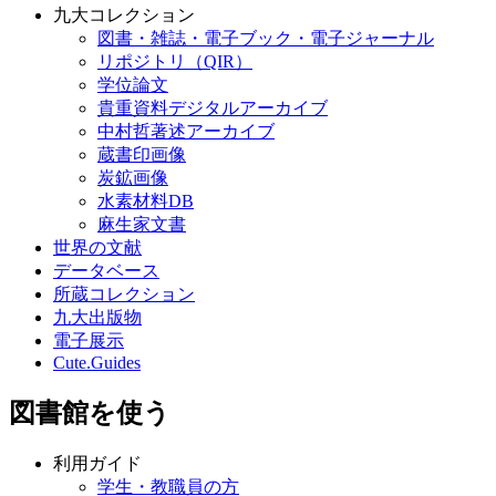
九大コレクション
図書・雑誌・電子ブック・電子ジャーナル
リポジトリ（QIR）
学位論文
貴重資料デジタルアーカイブ
中村哲著述アーカイブ
蔵書印画像
炭鉱画像
水素材料DB
麻生家文書
世界の文献
データベース
所蔵コレクション
九大出版物
電子展示
Cute.Guides
図書館を使う
利用ガイド
学生・教職員の方