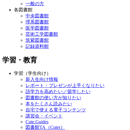
一般の方
各図書館
中央図書館
理系図書館
医学図書館
芸術工学図書館
筑紫図書館
記録資料館
学習・教育
学習（学生向け）
新入生向け情報
レポート・プレゼンが上手くなりたい
語学力を高めたい／留学したい
図書館の使い方が知りたい
本をたくさん読みたい
自宅で使える電子コンテンツ
講習会・イベント
Cute.Guides
図書館TA（Cuter）