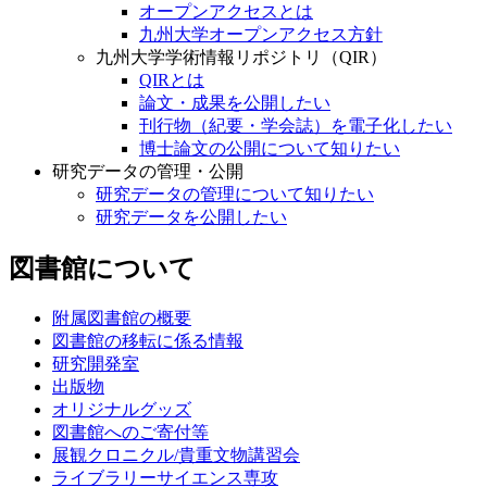
オープンアクセスとは
九州大学オープンアクセス方針
九州大学学術情報リポジトリ（QIR）
QIRとは
論文・成果を公開したい
刊行物（紀要・学会誌）を電子化したい
博士論文の公開について知りたい
研究データの管理・公開
研究データの管理について知りたい
研究データを公開したい
図書館について
附属図書館の概要
図書館の移転に係る情報
研究開発室
出版物
オリジナルグッズ
図書館へのご寄付等
展観クロニクル/貴重文物講習会
ライブラリーサイエンス専攻