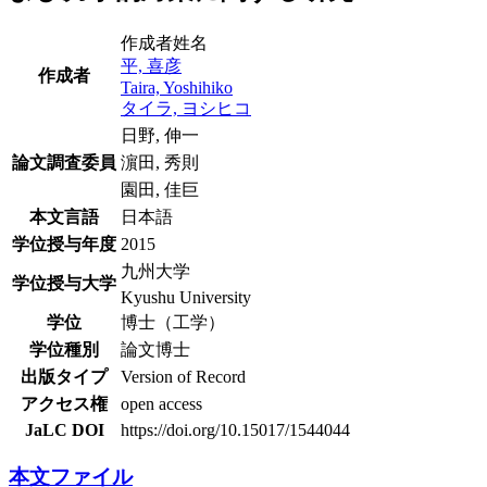
作成者姓名
平, 喜彦
作成者
Taira, Yoshihiko
タイラ, ヨシヒコ
日野, 伸一
論文調査委員
濵田, 秀則
園田, 佳巨
本文言語
日本語
学位授与年度
2015
九州大学
学位授与大学
Kyushu University
学位
博士（工学）
学位種別
論文博士
出版タイプ
Version of Record
アクセス権
open access
JaLC DOI
https://doi.org/10.15017/1544044
本文ファイル