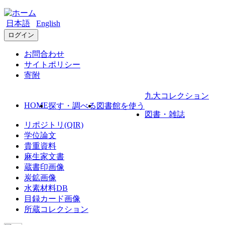
日本語
English
ログイン
お問合わせ
サイトポリシー
寄附
九大コレクション
HOME
探す・調べる
図書館を使う
図書・雑誌
リポジトリ(QIR)
学位論文
貴重資料
麻生家文書
蔵書印画像
炭鉱画像
水素材料DB
目録カード画像
所蔵コレクション