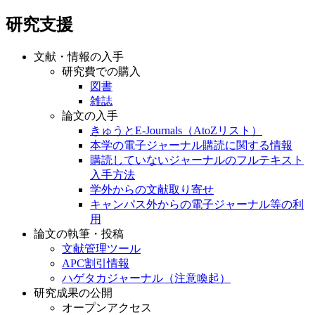
研究支援
文献・情報の入手
研究費での購入
図書
雑誌
論文の入手
きゅうとE-Journals（AtoZリスト）
本学の電子ジャーナル購読に関する情報
購読していないジャーナルのフルテキスト
入手方法
学外からの文献取り寄せ
キャンパス外からの電子ジャーナル等の利
用
論文の執筆・投稿
文献管理ツール
APC割引情報
ハゲタカジャーナル（注意喚起）
研究成果の公開
オープンアクセス