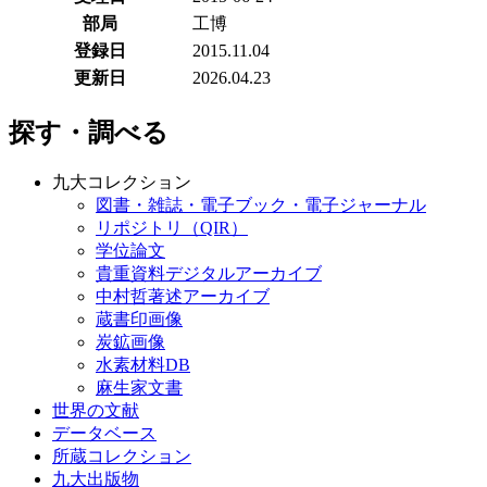
部局
工博
登録日
2015.11.04
更新日
2026.04.23
探す・調べる
九大コレクション
図書・雑誌・電子ブック・電子ジャーナル
リポジトリ（QIR）
学位論文
貴重資料デジタルアーカイブ
中村哲著述アーカイブ
蔵書印画像
炭鉱画像
水素材料DB
麻生家文書
世界の文献
データベース
所蔵コレクション
九大出版物