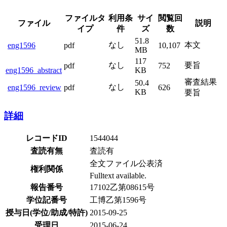
ファイルタ
利用条
サイ
閲覧回
ファイル
説明
イプ
件
ズ
数
51.8
なし
本文
eng1596
pdf
10,107
MB
117
なし
要旨
pdf
752
eng1596_abstract
KB
審査結果
50.4
なし
eng1596_review
pdf
626
KB
要旨
詳細
レコードID
1544044
査読有無
査読有
全文ファイル公表済
権利関係
Fulltext available.
報告番号
17102乙第08615号
学位記番号
工博乙第1596号
授与日(学位/助成/特許)
2015-09-25
受理日
2015-06-24