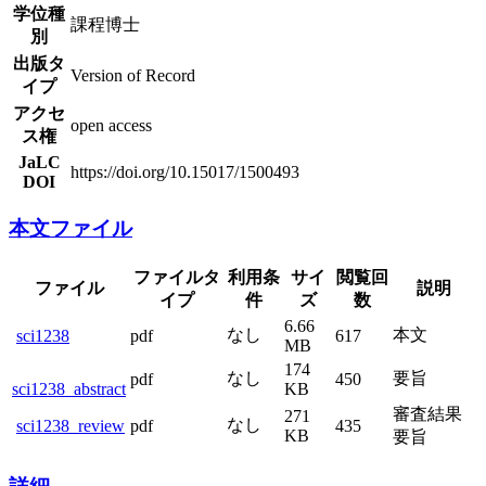
学位種
課程博士
別
出版タ
Version of Record
イプ
アクセ
open access
ス権
JaLC
https://doi.org/10.15017/1500493
DOI
本文ファイル
ファイルタ
利用条
サイ
閲覧回
ファイル
説明
イプ
件
ズ
数
6.66
なし
本文
sci1238
pdf
617
MB
174
なし
要旨
pdf
450
sci1238_abstract
KB
審査結果
271
なし
sci1238_review
pdf
435
KB
要旨