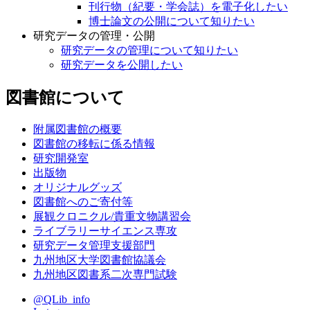
刊行物（紀要・学会誌）を電子化したい
博士論文の公開について知りたい
研究データの管理・公開
研究データの管理について知りたい
研究データを公開したい
図書館について
附属図書館の概要
図書館の移転に係る情報
研究開発室
出版物
オリジナルグッズ
図書館へのご寄付等
展観クロニクル/貴重文物講習会
ライブラリーサイエンス専攻
研究データ管理支援部門
九州地区大学図書館協議会
九州地区図書系二次専門試験
@QLib_info