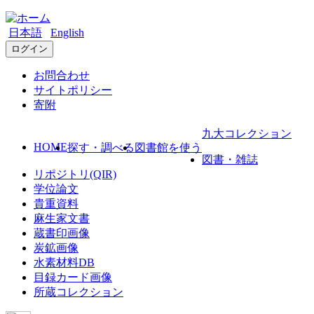
日本語
English
ログイン
お問合わせ
サイトポリシー
寄附
九大コレクション
HOME
探す・調べる
図書館を使う
図書・雑誌
リポジトリ(QIR)
学位論文
貴重資料
麻生家文書
蔵書印画像
炭鉱画像
水素材料DB
目録カード画像
所蔵コレクション