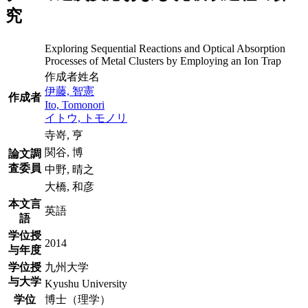
究
Exploring Sequential Reactions and Optical Absorption
Processes of Metal Clusters by Employing an Ion Trap
作成者姓名
伊藤, 智憲
作成者
Ito, Tomonori
イトウ, トモノリ
寺嵜, 亨
関谷, 博
論文調
査委員
中野, 晴之
大橋, 和彦
本文言
英語
語
学位授
2014
与年度
学位授
九州大学
与大学
Kyushu University
学位
博士（理学）