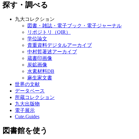
探す・調べる
九大コレクション
図書・雑誌・電子ブック・電子ジャーナル
リポジトリ（QIR）
学位論文
貴重資料デジタルアーカイブ
中村哲著述アーカイブ
蔵書印画像
炭鉱画像
水素材料DB
麻生家文書
世界の文献
データベース
所蔵コレクション
九大出版物
電子展示
Cute.Guides
図書館を使う