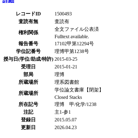
詳細
レコードID
1500493
査読有無
査読有
全文ファイル公表済
権利関係
Fulltext available.
報告番号
17102甲第12294号
学位記番号
理博甲第1238号
授与日(学位/助成/特許)
2015-03-25
受理日
2015-01-21
部局
理博
所蔵場所
理系図書館
学位論文書庫【閉架】
所蔵場所
Closed Stacks
所在記号
理博 甲/化学/1238
注記
主1-参1
登録日
2015.05.07
更新日
2026.04.23