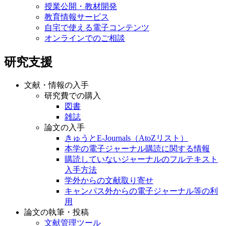
授業公開・教材開発
教育情報サービス
自宅で使える電子コンテンツ
オンラインでのご相談
研究支援
文献・情報の入手
研究費での購入
図書
雑誌
論文の入手
きゅうとE-Journals（AtoZリスト）
本学の電子ジャーナル購読に関する情報
購読していないジャーナルのフルテキスト
入手方法
学外からの文献取り寄せ
キャンパス外からの電子ジャーナル等の利
用
論文の執筆・投稿
文献管理ツール