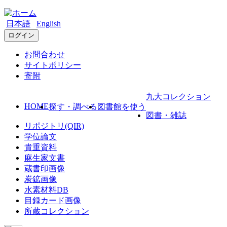
日本語
English
ログイン
お問合わせ
サイトポリシー
寄附
九大コレクション
HOME
探す・調べる
図書館を使う
図書・雑誌
リポジトリ(QIR)
学位論文
貴重資料
麻生家文書
蔵書印画像
炭鉱画像
水素材料DB
目録カード画像
所蔵コレクション