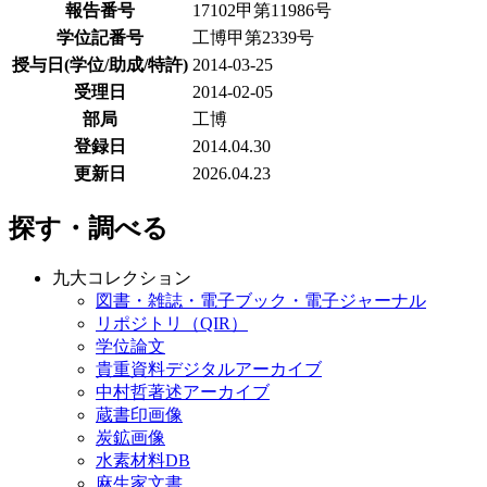
報告番号
17102甲第11986号
学位記番号
工博甲第2339号
授与日(学位/助成/特許)
2014-03-25
受理日
2014-02-05
部局
工博
登録日
2014.04.30
更新日
2026.04.23
探す・調べる
九大コレクション
図書・雑誌・電子ブック・電子ジャーナル
リポジトリ（QIR）
学位論文
貴重資料デジタルアーカイブ
中村哲著述アーカイブ
蔵書印画像
炭鉱画像
水素材料DB
麻生家文書