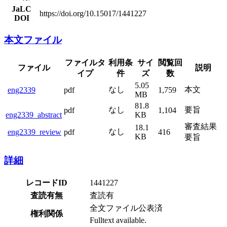
JaLC
https://doi.org/10.15017/1441227
DOI
本文ファイル
ファイルタ
利用条
サイ
閲覧回
ファイル
説明
イプ
件
ズ
数
5.05
なし
本文
eng2339
pdf
1,759
MB
81.8
なし
要旨
pdf
1,104
eng2339_abstract
KB
審査結果
18.1
なし
eng2339_review
pdf
416
KB
要旨
詳細
レコードID
1441227
査読有無
査読有
全文ファイル公表済
権利関係
Fulltext available.