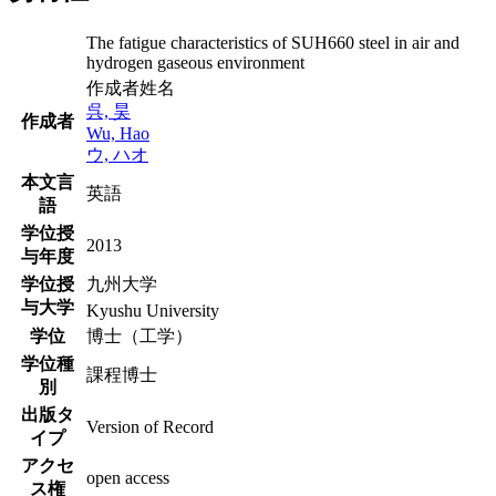
The fatigue characteristics of SUH660 steel in air and
hydrogen gaseous environment
作成者姓名
呉, 昊
作成者
Wu, Hao
ウ, ハオ
本文言
英語
語
学位授
2013
与年度
学位授
九州大学
与大学
Kyushu University
学位
博士（工学）
学位種
課程博士
別
出版タ
Version of Record
イプ
アクセ
open access
ス権