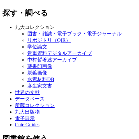
探す・調べる
九大コレクション
図書・雑誌・電子ブック・電子ジャーナル
リポジトリ（QIR）
学位論文
貴重資料デジタルアーカイブ
中村哲著述アーカイブ
蔵書印画像
炭鉱画像
水素材料DB
麻生家文書
世界の文献
データベース
所蔵コレクション
九大出版物
電子展示
Cute.Guides
図書館を使う