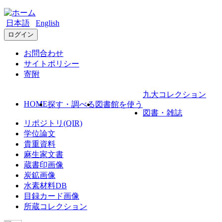
日本語
English
ログイン
お問合わせ
サイトポリシー
寄附
九大コレクション
HOME
探す・調べる
図書館を使う
図書・雑誌
リポジトリ(QIR)
学位論文
貴重資料
麻生家文書
蔵書印画像
炭鉱画像
水素材料DB
目録カード画像
所蔵コレクション