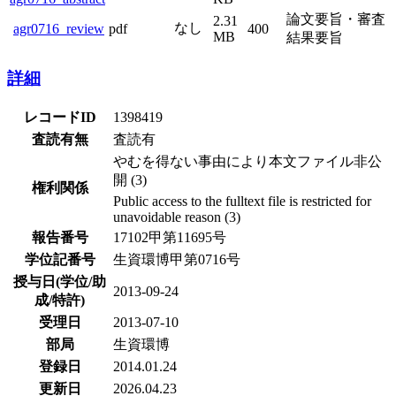
論文要旨・審査
2.31
なし
agr0716_review
pdf
400
MB
結果要旨
詳細
レコードID
1398419
査読有無
査読有
やむを得ない事由により本文ファイル非公
開 (3)
権利関係
Public access to the fulltext file is restricted for
unavoidable reason (3)
報告番号
17102甲第11695号
学位記番号
生資環博甲第0716号
授与日(学位/助
2013-09-24
成/特許)
受理日
2013-07-10
部局
生資環博
登録日
2014.01.24
更新日
2026.04.23