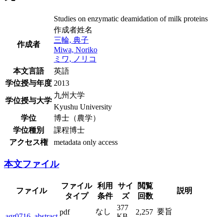
Studies on enzymatic deamidation of milk proteins
作成者姓名
三輪, 典子
作成者
Miwa, Noriko
ミワ, ノリコ
本文言語
英語
学位授与年度
2013
九州大学
学位授与大学
Kyushu University
学位
博士（農学）
学位種別
課程博士
アクセス権
metadata only access
本文ファイル
ファイル
利用
サイ
閲覧
ファイル
説明
タイプ
条件
ズ
回数
377
なし
要旨
pdf
2,257
agr0716_abstract
KB