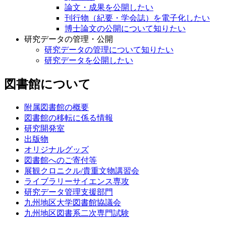
論文・成果を公開したい
刊行物（紀要・学会誌）を電子化したい
博士論文の公開について知りたい
研究データの管理・公開
研究データの管理について知りたい
研究データを公開したい
図書館について
附属図書館の概要
図書館の移転に係る情報
研究開発室
出版物
オリジナルグッズ
図書館へのご寄付等
展観クロニクル/貴重文物講習会
ライブラリーサイエンス専攻
研究データ管理支援部門
九州地区大学図書館協議会
九州地区図書系二次専門試験