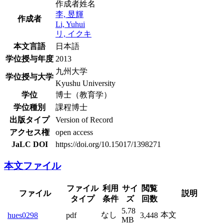
作成者姓名
李, 昱輝
作成者
Li, Yuhui
リ, イクキ
本文言語
日本語
学位授与年度
2013
九州大学
学位授与大学
Kyushu University
学位
博士（教育学）
学位種別
課程博士
出版タイプ
Version of Record
アクセス権
open access
JaLC DOI
https://doi.org/10.15017/1398271
本文ファイル
ファイル
利用
サイ
閲覧
ファイル
説明
タイプ
条件
ズ
回数
5.78
なし
本文
hues0298
pdf
3,448
MB