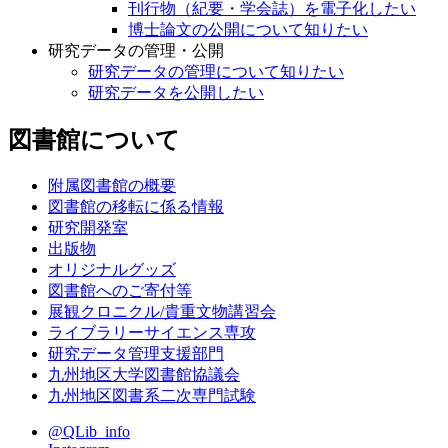
刊行物（紀要・学会誌）を電子化したい
博士論文の公開について知りたい
研究データの管理・公開
研究データの管理について知りたい
研究データを公開したい
図書館について
附属図書館の概要
図書館の移転に係る情報
研究開発室
出版物
オリジナルグッズ
図書館へのご寄付等
展観クロニクル/貴重文物講習会
ライブラリーサイエンス専攻
研究データ管理支援部門
九州地区大学図書館協議会
九州地区図書系二次専門試験
@QLib_info