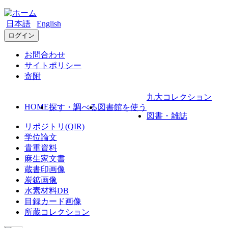
日本語
English
ログイン
お問合わせ
サイトポリシー
寄附
九大コレクション
HOME
探す・調べる
図書館を使う
図書・雑誌
リポジトリ(QIR)
学位論文
貴重資料
麻生家文書
蔵書印画像
炭鉱画像
水素材料DB
目録カード画像
所蔵コレクション