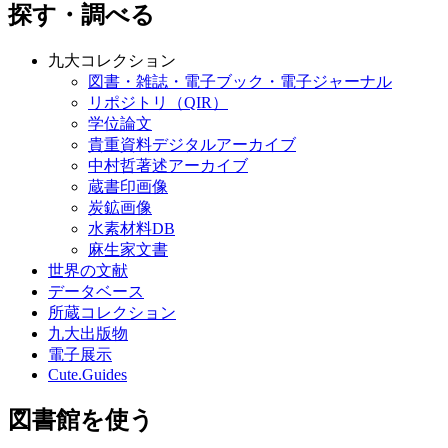
探す・調べる
九大コレクション
図書・雑誌・電子ブック・電子ジャーナル
リポジトリ（QIR）
学位論文
貴重資料デジタルアーカイブ
中村哲著述アーカイブ
蔵書印画像
炭鉱画像
水素材料DB
麻生家文書
世界の文献
データベース
所蔵コレクション
九大出版物
電子展示
Cute.Guides
図書館を使う