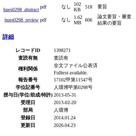
102
なし
要旨
pdf
518
hues0298_abstract
KB
論文要旨・審査
1.62
なし
hues0298_review
pdf
606
MB
結果の要旨
詳細
レコードID
1398271
査読有無
査読有
全文ファイル公表済
権利関係
Fulltext available.
報告番号
17102甲第11547号
学位記番号
人環博甲第0298号
授与日(学位/助成/特許)
2013-05-31
受理日
2013-02-20
部局
人環博
登録日
2014.01.24
更新日
2026.04.23