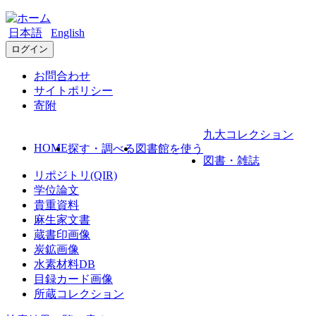
日本語
English
ログイン
お問合わせ
サイトポリシー
寄附
九大コレクション
HOME
探す・調べる
図書館を使う
図書・雑誌
リポジトリ(QIR)
学位論文
貴重資料
麻生家文書
蔵書印画像
炭鉱画像
水素材料DB
目録カード画像
所蔵コレクション