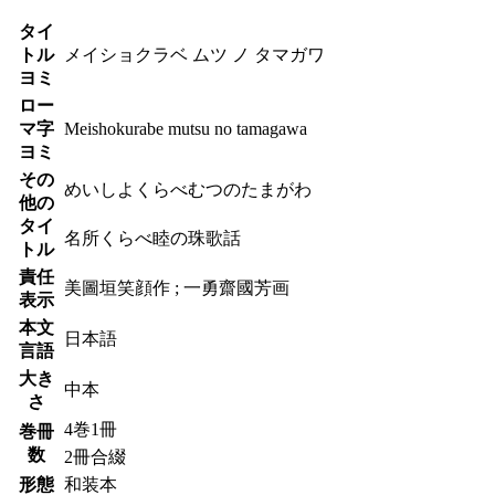
タイ
トル
メイショクラベ ムツ ノ タマガワ
ヨミ
ロー
マ字
Meishokurabe mutsu no tamagawa
ヨミ
その
めいしよくらべむつのたまがわ
他の
タイ
名所くらべ睦の珠歌話
トル
責任
美圖垣笑顔作 ; 一勇齋國芳画
表示
本文
日本語
言語
大き
中本
さ
4巻1冊
巻冊
数
2冊合綴
形態
和装本