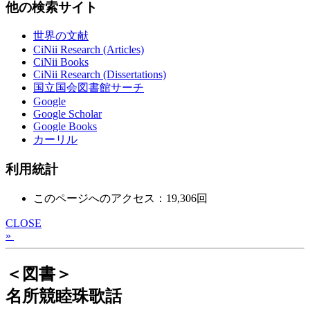
他の検索サイト
世界の文献
CiNii Research (Articles)
CiNii Books
CiNii Research (Dissertations)
国立国会図書館サーチ
Google
Google Scholar
Google Books
カーリル
利用統計
このページへのアクセス：19,306回
CLOSE
»
＜図書＞
名所競睦珠歌話