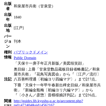
出版
和泉屋市兵衛（甘泉堂）
者
出版
1840
年
出版
[江戸]
地
バー
ジョ
刊本
ン
権利
パブリックドメイン
情報
Public Domain
「天保十一庚子年正月新版／美図垣笑顔」
奥目録 : 上冊「甘泉堂数品蔵板目録省略書記／和泉
屋市兵衛」『花鳥写真図会』から『〔江戸／流行〕
注記
八百善料理通〔初編ヨリ四編マデ〕』まで計7点。
下冊「天保十一年甲午春新出稗史目録／和泉屋市兵
衛」『新編金瓶梅〔初編ヨリ六編マデ〕』から
『〔小きん／彦惣〕昔模様娘評判記』まで計6点。
関連
http://guides.lib.kyushu-u.ac.jp/aecontent.php?
pid=472404&sid=4562167
URI