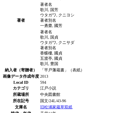
著者名
歌川, 国芳
ウタガワ, クニヨシ
著者
著者別名
一勇齋, 國芳
著者名
歌川, 国貞
ウタガワ, クニサダ
著者別名
香蝶樓, 國貞
五渡亭, 國貞
歌川, 豊国
納入者（寄贈者）
「平戸藩蔵書」（表紙）
画像データ作成年度
2013
Local ID
594
カテゴリ
江戸小説
所蔵場所
中央図書館
所在記号
国文/24L/43-96
文庫名
旧松浦家蔵草双紙