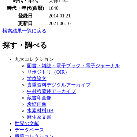
時代・年代
天保11年
時代・年代(西暦)
1840
登録日
2014.01.21
更新日
2021.06.10
検索結果一覧に戻る
探す・調べる
九大コレクション
図書・雑誌・電子ブック・電子ジャーナル
リポジトリ（QIR）
学位論文
貴重資料デジタルアーカイブ
中村哲著述アーカイブ
蔵書印画像
炭鉱画像
水素材料DB
麻生家文書
世界の文献
データベース
所蔵コレクション