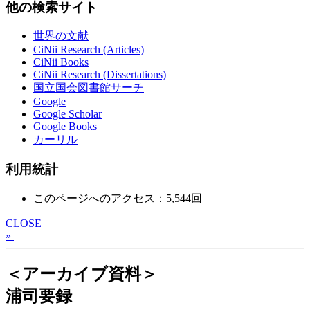
他の検索サイト
世界の文献
CiNii Research (Articles)
CiNii Books
CiNii Research (Dissertations)
国立国会図書館サーチ
Google
Google Scholar
Google Books
カーリル
利用統計
このページへのアクセス：5,544回
CLOSE
»
＜アーカイブ資料＞
浦司要録