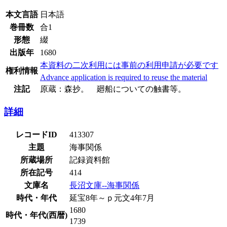
本文言語
日本語
巻冊数
合1
形態
綴
出版年
1680
本資料の二次利用には事前の利用申請が必要です
権利情報
Advance application is required to reuse the material
注記
原蔵：森抄。 廻船についての触書等。
詳細
レコードID
413307
主題
海事関係
所蔵場所
記録資料館
所在記号
414
文庫名
長沼文庫--海事関係
時代・年代
延宝8年～ｐ元文4年7月
1680
時代・年代(西暦)
1739