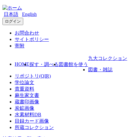
日本語
English
ログイン
お問合わせ
サイトポリシー
寄附
九大コレクション
HOME
探す・調べる
図書館を使う
図書・雑誌
リポジトリ(QIR)
学位論文
貴重資料
麻生家文書
蔵書印画像
炭鉱画像
水素材料DB
目録カード画像
所蔵コレクション