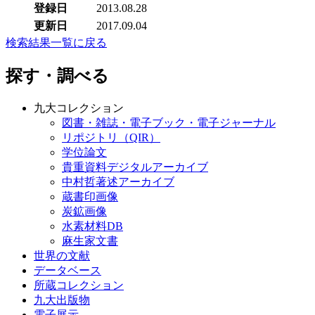
登録日
2013.08.28
更新日
2017.09.04
検索結果一覧に戻る
探す・調べる
九大コレクション
図書・雑誌・電子ブック・電子ジャーナル
リポジトリ（QIR）
学位論文
貴重資料デジタルアーカイブ
中村哲著述アーカイブ
蔵書印画像
炭鉱画像
水素材料DB
麻生家文書
世界の文献
データベース
所蔵コレクション
九大出版物
電子展示