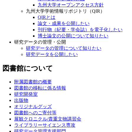
九州大学オープンアクセス方針
九州大学学術情報リポジトリ（QIR）
QIRとは
論文・成果を公開したい
刊行物（紀要・学会誌）を電子化したい
博士論文の公開について知りたい
研究データの管理・公開
研究データの管理について知りたい
研究データを公開したい
図書館について
附属図書館の概要
図書館の移転に係る情報
研究開発室
出版物
オリジナルグッズ
図書館へのご寄付等
展観クロニクル/貴重文物講習会
ライブラリーサイエンス専攻
研究データ管理支援部門