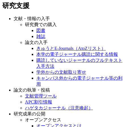
研究支援
文献・情報の入手
研究費での購入
図書
雑誌
論文の入手
きゅうとE-Journals（AtoZリスト）
本学の電子ジャーナル購読に関する情報
購読していないジャーナルのフルテキスト
入手方法
学外からの文献取り寄せ
キャンパス外からの電子ジャーナル等の利
用
論文の執筆・投稿
文献管理ツール
APC割引情報
ハゲタカジャーナル（注意喚起）
研究成果の公開
オープンアクセス
オープンアクセスとは