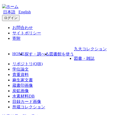
日本語
English
ログイン
お問合わせ
サイトポリシー
寄附
九大コレクション
HOME
探す・調べる
図書館を使う
図書・雑誌
リポジトリ(QIR)
学位論文
貴重資料
麻生家文書
蔵書印画像
炭鉱画像
水素材料DB
目録カード画像
所蔵コレクション