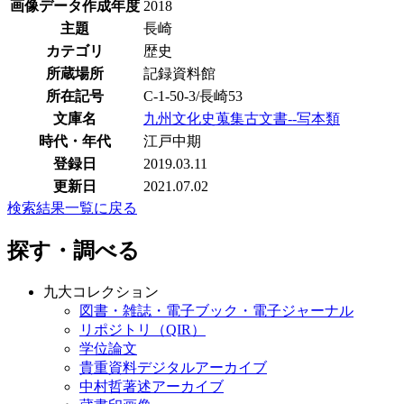
画像データ作成年度
2018
主題
長崎
カテゴリ
歴史
所蔵場所
記録資料館
所在記号
C-1-50-3/長崎53
文庫名
九州文化史蒐集古文書--写本類
時代・年代
江戸中期
登録日
2019.03.11
更新日
2021.07.02
検索結果一覧に戻る
探す・調べる
九大コレクション
図書・雑誌・電子ブック・電子ジャーナル
リポジトリ（QIR）
学位論文
貴重資料デジタルアーカイブ
中村哲著述アーカイブ