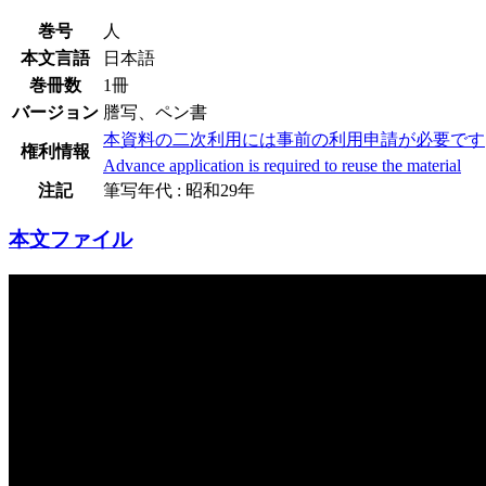
巻号
人
本文言語
日本語
巻冊数
1冊
バージョン
謄写、ペン書
本資料の二次利用には事前の利用申請が必要です
権利情報
Advance application is required to reuse the material
注記
筆写年代 : 昭和29年
本文ファイル