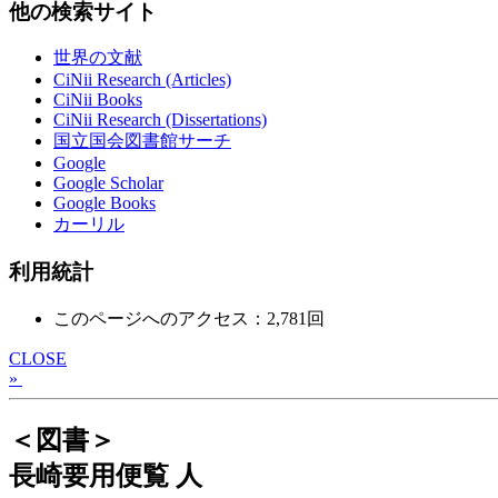
他の検索サイト
世界の文献
CiNii Research (Articles)
CiNii Books
CiNii Research (Dissertations)
国立国会図書館サーチ
Google
Google Scholar
Google Books
カーリル
利用統計
このページへのアクセス：2,781回
CLOSE
»
＜図書＞
長崎要用便覧 人