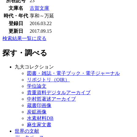
所在記号
23
文庫名
古賀文庫
時代・年代
享和～万延
登録日
2016.03.22
更新日
2017.09.15
検索結果一覧に戻る
探す・調べる
九大コレクション
図書・雑誌・電子ブック・電子ジャーナル
リポジトリ（QIR）
学位論文
貴重資料デジタルアーカイブ
中村哲著述アーカイブ
蔵書印画像
炭鉱画像
水素材料DB
麻生家文書
世界の文献