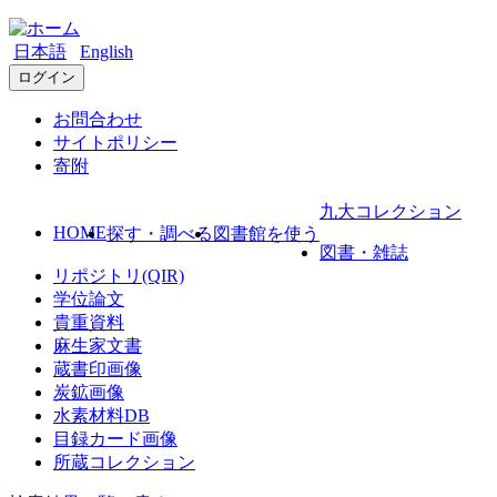
日本語
English
ログイン
お問合わせ
サイトポリシー
寄附
九大コレクション
HOME
探す・調べる
図書館を使う
図書・雑誌
リポジトリ(QIR)
学位論文
貴重資料
麻生家文書
蔵書印画像
炭鉱画像
水素材料DB
目録カード画像
所蔵コレクション