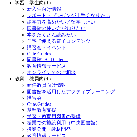
学習（学生向け）
新入生向け情報
レポート・プレゼンが上手くなりたい
語学力を高めたい／留学したい
図書館の使い方が知りたい
本をたくさん読みたい
自宅で使える電子コンテンツ
講習会・イベント
Cute.Guides
図書館TA（Cuter）
教育情報サービス
オンラインでのご相談
教育（教員向け）
新任教員向け情報
図書館を活用したアクティブラーニング
講習会
Cute.Guides
基幹教育支援
学習・教育用図書の整備
授業での施設利用（中央図書館）
授業公開・教材開発
教育情報サービス