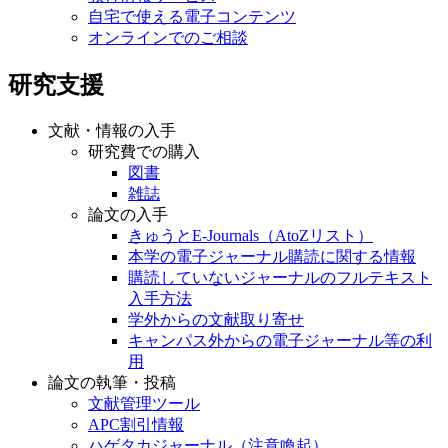
自宅で使える電子コンテンツ
オンラインでのご相談
研究支援
文献・情報の入手
研究費での購入
図書
雑誌
論文の入手
きゅうとE-Journals（AtoZリスト）
本学の電子ジャーナル購読に関する情報
購読していないジャーナルのフルテキスト
入手方法
学外からの文献取り寄せ
キャンパス外からの電子ジャーナル等の利
用
論文の執筆・投稿
文献管理ツール
APC割引情報
ハゲタカジャーナル（注意喚起）