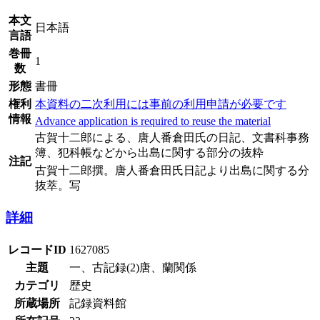
本文
日本語
言語
巻冊
1
数
形態
書冊
権利
本資料の二次利用には事前の利用申請が必要です
情報
Advance application is required to reuse the material
古賀十二郎による、唐人番倉田氏の日記、文書科事務
簿、犯科帳などから出島に関する部分の抜粋
注記
古賀十二郎撰。唐人番倉田氏日記より出島に関する分
抜萃。写
詳細
レコードID
1627085
主題
一、古記録(2)唐、蘭関係
カテゴリ
歴史
所蔵場所
記録資料館