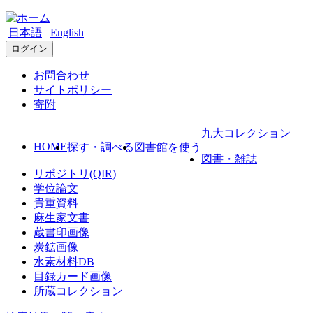
日本語
English
ログイン
お問合わせ
サイトポリシー
寄附
九大コレクション
HOME
探す・調べる
図書館を使う
図書・雑誌
リポジトリ(QIR)
学位論文
貴重資料
麻生家文書
蔵書印画像
炭鉱画像
水素材料DB
目録カード画像
所蔵コレクション