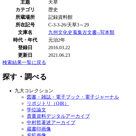
主題
天草
カテゴリ
歴史
所蔵場所
記録資料館
所在記号
C-3-3-26/天草3～29
文庫名
九州文化史蒐集古文書--写本類
時代・年代
元治2年
登録日
2016.03.22
更新日
2021.06.23
検索結果一覧に戻る
探す・調べる
九大コレクション
図書・雑誌・電子ブック・電子ジャーナル
リポジトリ（QIR）
学位論文
貴重資料デジタルアーカイブ
中村哲著述アーカイブ
蔵書印画像
炭鉱画像