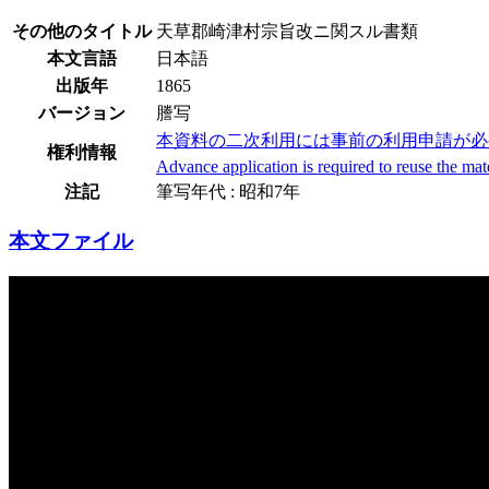
その他のタイトル
天草郡崎津村宗旨改ニ関スル書類
本文言語
日本語
出版年
1865
バージョン
謄写
本資料の二次利用には事前の利用申請が必
権利情報
Advance application is required to reuse the mat
注記
筆写年代 : 昭和7年
本文ファイル