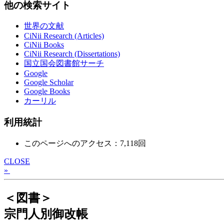
他の検索サイト
世界の文献
CiNii Research (Articles)
CiNii Books
CiNii Research (Dissertations)
国立国会図書館サーチ
Google
Google Scholar
Google Books
カーリル
利用統計
このページへのアクセス：7,118回
CLOSE
»
＜図書＞
宗門人別御改帳